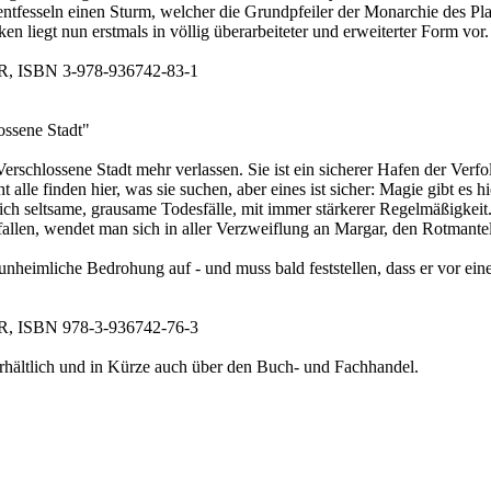
tfesseln einen Sturm, welcher die Grundpfeiler der Monarchie des Plan
n liegt nun erstmals in völlig überarbeiteter und erweiterter Form vor.
EUR, ISBN 3-978-936742-83-1
ossene Stadt"
erschlossene Stadt mehr verlassen. Sie ist ein sicherer Hafen der Verfo
lle finden hier, was sie suchen, aber eines ist sicher: Magie gibt es hi
ich seltsame, grausame Todesfälle, mit immer stärkerer Regelmäßigkeit.
llen, wendet man sich in aller Verzweiflung an Margar, den Rotmantel
eimliche Bedrohung auf - und muss bald feststellen, dass er vor einer
EUR, ISBN 978-3-936742-76-3
rhältlich und in Kürze auch über den Buch- und Fachhandel.