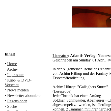
Inhalt
Literatur
: Atlantis Verlag: Neuer
Geschrieben am Sunday, 01.April.
·
Home
·
In der Allgemeinen Reihe des Atlanti
Archiv
von Achim Hiltrop und der Fantasy-
·
Impressum
Erstveröffentlichung.
·
Kino- & DVD-
Vorschau
Achim Hiltrop: "Gallaghers Sturm"
·
News melden
(Leseprobe)
·
Newsletter abonnieren
Jede Chronik hat einen Anfang.
·
Söldner, Schmuggler, Abenteurer - C
Rezensionen
abgestempelt zu werden, ist allerdings
·
Suche
können. Zusammen mit ihrer hartnäcki