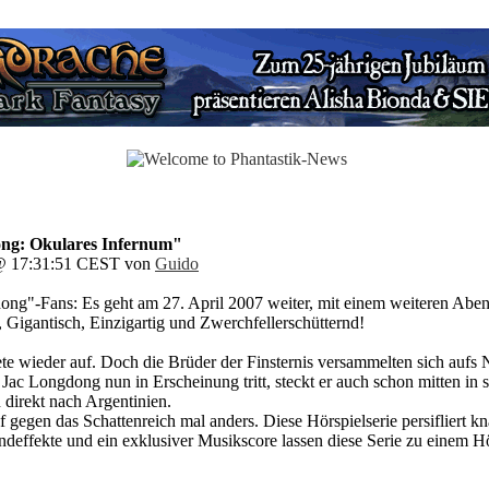
ong: Okulares Infernum"
 @ 17:31:51 CEST von
Guido
ong"-Fans: Es geht am 27. April 2007 weiter, mit einem weiteren Abent
r, Gigantisch, Einzigartig und Zwerchfellerschütternd!
ete wieder auf. Doch die Brüder der Finsternis versammelten sich auf
 Jac Longdong nun in Erscheinung tritt, steckt er auch schon mitten i
 direkt nach Argentinien.
gegen das Schattenreich mal anders. Diese Hörspielserie persifliert kn
effekte und ein exklusiver Musikscore lassen diese Serie zu einem Hö