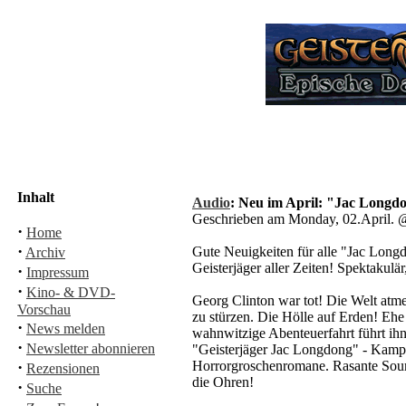
Inhalt
Audio
: Neu im April: "Jac Longd
Geschrieben am Monday, 02.April.
·
Home
·
Gute Neuigkeiten für alle "Jac Longd
Archiv
Geisterjäger aller Zeiten! Spektakulä
·
Impressum
·
Kino- & DVD-
Georg Clinton war tot! Die Welt atm
Vorschau
zu stürzen. Die Hölle auf Erden! Ehe
·
News melden
wahnwitzige Abenteuerfahrt führt ihn
·
Newsletter abonnieren
"Geisterjäger Jac Longdong" - Kampf 
·
Horrorgroschenromane. Rasante Sound
Rezensionen
die Ohren!
·
Suche