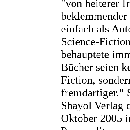
"von heiterer I
beklemmender B
einfach als Aut
Science-Fictio
behauptete imm
Bücher seien k
Fiction, sonder
fremdartiger." 
Shayol Verlag 
Oktober 2005 i