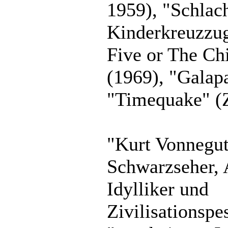
1959), "Schlach
Kinderkreuzzug
Five or The Ch
(1969), "Galap
"Timequake" (Z
"Kurt Vonnegut
Schwarzseher, 
Idylliker und
Zivilisationspes