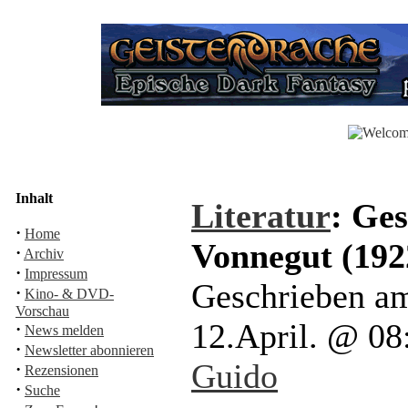
Inhalt
Literatur
: Ge
·
Home
Vonnegut (192
·
Archiv
·
Impressum
Geschrieben a
·
Kino- & DVD-
Vorschau
12.April. @ 0
·
News melden
·
Newsletter abonnieren
Guido
·
Rezensionen
·
Suche