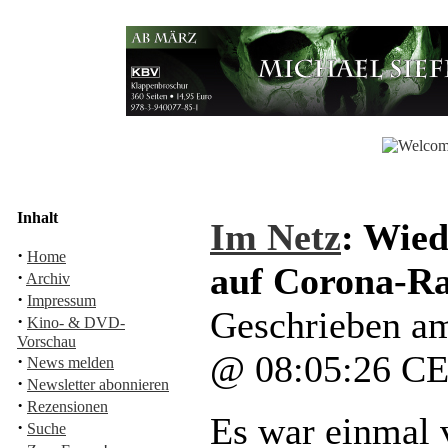
Inhalt
Im Netz
: Wie
·
Home
auf Corona-Ra
·
Archiv
·
Impressum
Geschrieben am
·
Kino- & DVD-
Vorschau
@ 08:05:26 C
·
News melden
·
Newsletter abonnieren
·
Rezensionen
Es war einmal 
·
Suche