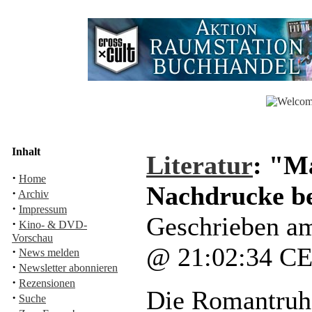
Inhalt
Literatur
: "M
·
Home
Nachdrucke b
·
Archiv
·
Impressum
Geschrieben am
·
Kino- & DVD-
Vorschau
@ 21:02:34 C
·
News melden
·
Newsletter abonnieren
·
Rezensionen
Die Romantruhe
·
Suche