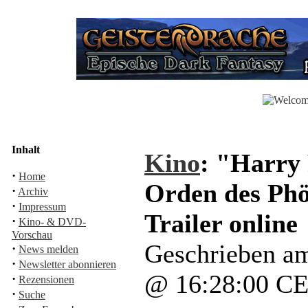
Inhalt
Kino
: "Harry 
·
Home
Orden des Phö
·
Archiv
·
Impressum
Trailer online
·
Kino- & DVD-
Vorschau
Geschrieben am
·
News melden
·
Newsletter abonnieren
@ 16:28:00 C
·
Rezensionen
·
Suche