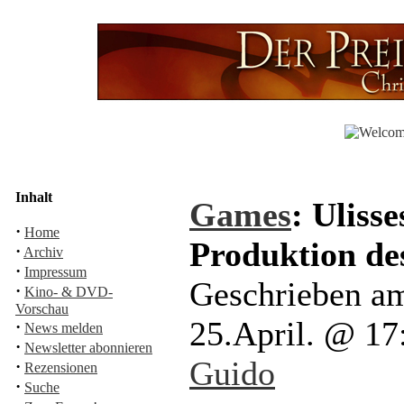
Inhalt
Games
: Uliss
·
Home
Produktion de
·
Archiv
·
Impressum
Geschrieben a
·
Kino- & DVD-
Vorschau
25.April. @ 1
·
News melden
·
Newsletter abonnieren
Guido
·
Rezensionen
·
Suche