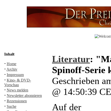
Inhalt
Literatur
: "M
·
Home
Spinoff-Serie
·
Archiv
·
Impressum
Geschrieben am
·
Kino- & DVD-
Vorschau
@ 14:50:39 C
·
News melden
·
Newsletter abonnieren
·
Rezensionen
Auf der
·
Suche