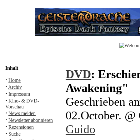
Inhalt
DVD
: Erschie
·
Home
Awakening"
·
Archiv
·
Impressum
Geschrieben a
·
Kino- & DVD-
Vorschau
02.October. @
·
News melden
·
Newsletter abonnieren
Guido
·
Rezensionen
·
Suche