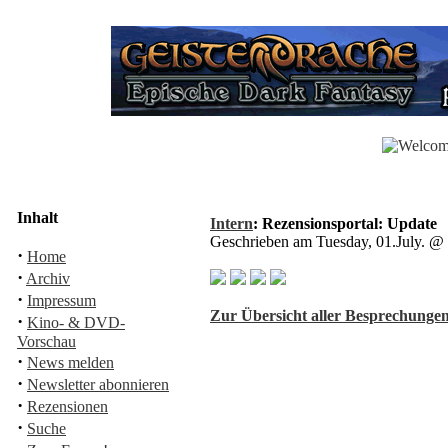
Inhalt
Intern
: Rezensionsportal: Update
Geschrieben am Tuesday, 01.July. 
·
Home
·
Archiv
·
Impressum
Zur Übersicht aller Besprechungen
·
Kino- & DVD-
Vorschau
·
News melden
·
Newsletter abonnieren
·
Rezensionen
·
Suche