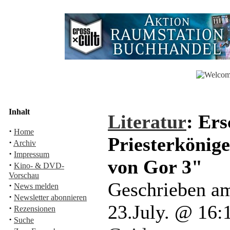
Inhalt
Literatur
: Ers
·
Home
Priesterkönige
·
Archiv
·
Impressum
von Gor 3"
·
Kino- & DVD-
Vorschau
Geschrieben a
·
News melden
·
Newsletter abonnieren
23.July. @ 16
·
Rezensionen
·
Suche