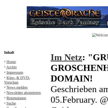
Inhalt
Im Netz
: "G
·
Home
GROSCHENH
·
Archiv
·
Impressum
DOMAIN!
·
Kino- & DVD-
Vorschau
Geschrieben am
·
News melden
·
Newsletter abonnieren
05.February. 
·
Rezensionen
·
Suche