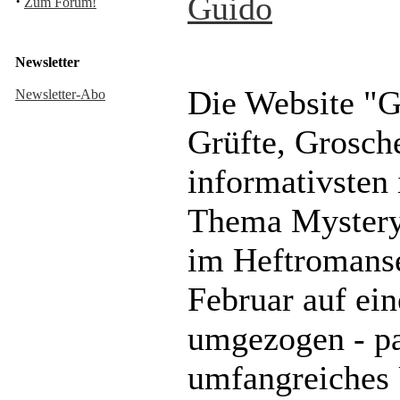
Guido
·
Zum Forum!
Newsletter
Die Website "G
Newsletter-Abo
Grüfte, Grosche
informativsten
Thema Mystery
im Heftromanse
Februar auf ei
umgezogen - par
umfangreiches 