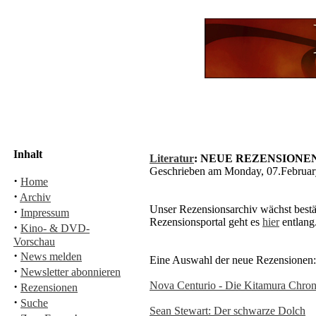
Inhalt
Literatur
: NEUE REZENSIONE
Geschrieben am Monday, 07.Februa
·
Home
·
Archiv
Unser Rezensionsarchiv wächst bestä
·
Impressum
Rezensionsportal geht es
hier
entlang
·
Kino- & DVD-
Vorschau
·
News melden
Eine Auswahl der neue Rezensionen:
·
Newsletter abonnieren
·
Nova Centurio - Die Kitamura Chron
Rezensionen
·
Suche
Sean Stewart: Der schwarze Dolch