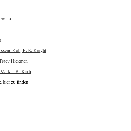
ormula
h
essene Kult, E. E. Knight
, Tracy Hickman
, Markus K. Korb
nd
hier
zu finden.