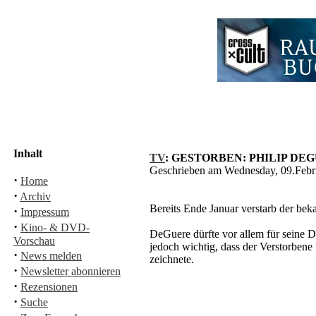
Inhalt
TV
: GESTORBEN: PHILIP DEGUE
Geschrieben am Wednesday, 09.Feb
·
Home
·
Archiv
Bereits Ende Januar verstarb der be
·
Impressum
·
Kino- & DVD-
DeGuere dürfte vor allem für seine 
Vorschau
jedoch wichtig, dass der Verstorben
·
News melden
zeichnete.
·
Newsletter abonnieren
·
Rezensionen
·
Suche