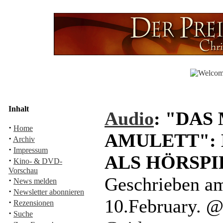
Inhalt
Audio
: "DAS
·
Home
AMULETT":
·
Archiv
·
Impressum
ALS HÖRSPI
·
Kino- & DVD-
Vorschau
Geschrieben a
·
News melden
·
Newsletter abonnieren
10.February. 
·
Rezensionen
·
Suche