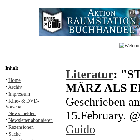
Inhalt
Literatur
: "S
·
Home
MÄRZ ALS E
·
Archiv
·
Impressum
Geschrieben a
·
Kino- & DVD-
Vorschau
15.February. 
·
News melden
·
Newsletter abonnieren
Guido
·
Rezensionen
·
Suche