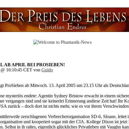
EL AB APRIL BEI PROSIEBEN!
y. @ 16:10:45 CET von
Guido
 zeigt ProSieben ab Mitwoch. 13. April 2005 um 23.15 Uhr als Deutschla
ngene mysteriös endete: Agentin Sydney Bristow erwacht in einem siche
 Jahre vergangen sind und sie keinerlei Erinnerung andiese Zeit hat! Ihr
SA zurück – doch dort ist nichts mehr, wie es vor ihrem Verschwinden 
mittlerweile zerschlagenen Verbrecherorganisation SD-6, Sloane, leitet
rganisation und kooperiert sogar mit der CIA. Kollege Dixon ist jetz
. Selbst in ih raltes, eigentlich glückliches Privatleben mit Vaughn kan