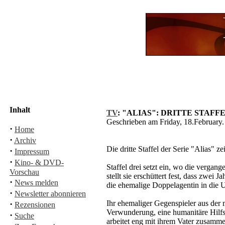
Inhalt
TV
: "ALIAS": DRITTE STAFF
Geschrieben am Friday, 18.Februar
·
Home
·
Archiv
Die dritte Staffel der Serie "Alias"
·
Impressum
·
Kino- & DVD-
Staffel drei setzt ein, wo die verga
Vorschau
stellt sie erschüttert fest, dass zwei
·
News melden
die ehemalige Doppelagentin in die U
·
Newsletter abonnieren
·
Ihr ehemaliger Gegenspieler aus der 
Rezensionen
Verwunderung, eine humanitäre Hilfso
·
Suche
arbeitet eng mit ihrem Vater zusammen