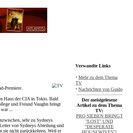
Verwandte Links
·
Mehr zu dem Thema
TV
nd-Premiere.
·
Nachrichten von Guido
ren Haus der CIA in Tokio. Bald
Der meistgelesene
 Kollege und Freund Vaughn bringt
Artikel zu dem Thema
war ...
TV:
PRO SIEBEN BRINGT
 inzwischen, sehr zu Sydneys
''LOST'' UND
t Leiter von Sydneys Abteilung und
''DESPERATE
n sie nicht zurückkehren. Weil er
HOUSEWIVES''!