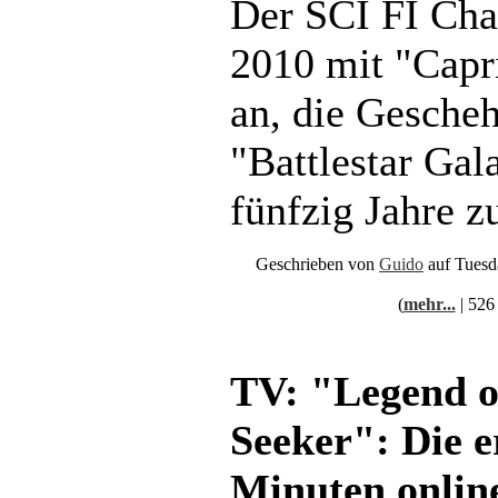
Der SCI FI Cha
2010 mit "Capr
an, die Gesche
"Battlestar Ga
fünfzig Jahre z
Geschrieben von
Guido
auf Tuesd
(
mehr...
| 526
TV: "Legend o
Seeker": Die e
Minuten onlin