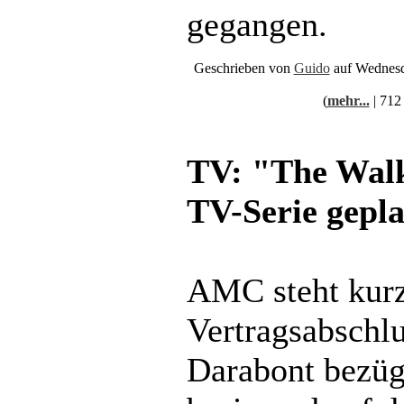
gegangen.
Geschrieben von
Guido
auf Wednesd
(
mehr...
| 712
TV: "The Wal
TV-Serie gepl
AMC steht kurz
Vertragsabschl
Darabont bezügl