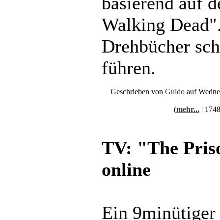
basierend auf 
Walking Dead".
Drehbücher sch
führen.
Geschrieben von
Guido
auf Wednes
(
mehr...
| 1748
TV: "The Priso
online
Ein 9minütiger 