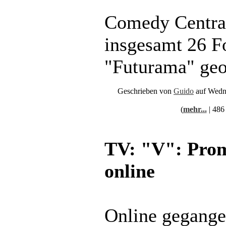
Comedy Central
insgesamt 26 F
"Futurama" geo
Geschrieben von
Guido
auf Wedn
(
mehr...
| 486
TV: "V": Prom
online
Online gegange