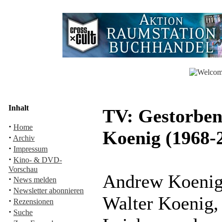
Inhalt
TV: Gestorbe
·
Home
Koenig (1968-
·
Archiv
·
Impressum
·
Kino- & DVD-
Vorschau
Andrew Koenig
·
News melden
·
Newsletter abonnieren
Walter Koenig, 
·
Rezensionen
·
Suche