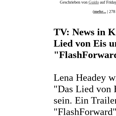
Geschrieben von
Guido
auf Frida
(
mehr...
| 278
TV: News in K
Lied von Eis u
"FlashForwar
Lena Headey wi
"Das Lied von 
sein. Ein Trail
"FlashForward" 