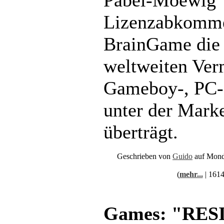
Pabel-Moewig V
Lizenzabkommen
BrainGame die 
weltweiten Ver
Gameboy-, PC-
unter der Ma
überträgt.
Geschrieben von
Guido
auf Mond
(
mehr...
| 1614
Games: "RES