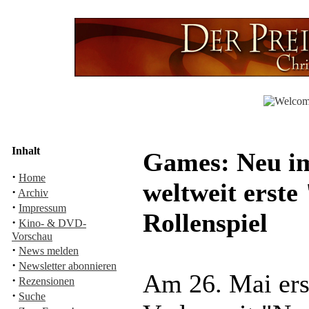
Inhalt
Games: Neu i
·
Home
weltweit erste
·
Archiv
·
Impressum
Rollenspiel
·
Kino- & DVD-
Vorschau
·
News melden
·
Newsletter abonnieren
Am 26. Mai er
·
Rezensionen
·
Suche