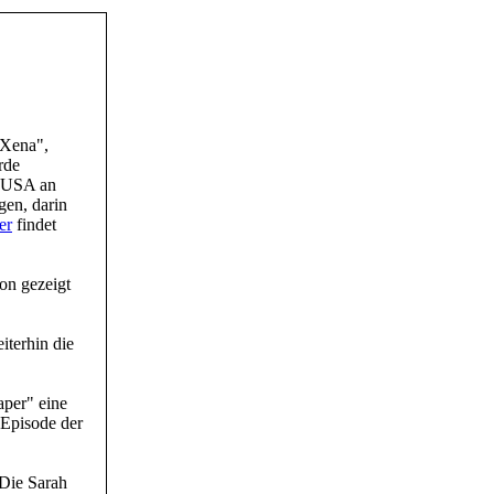
"Xena",
rde
n USA an
gen, darin
er
findet
on gezeigt
terhin die
aper" eine
 Episode der
"Die Sarah