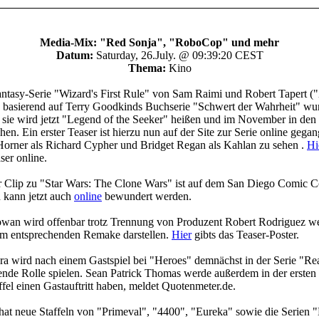
Media-Mix: "Red Sonja", "RoboCop" und mehr
Datum:
Saturday, 26.July. @ 09:39:20 CEST
Thema:
Kino
ntasy-Serie "Wizard's First Rule" von Sam Raimi und Robert Tapert (
 basierend auf Terry Goodkinds Buchserie "Schwert der Wahrheit" wu
sie wird jetzt "Legend of the Seeker" heißen und im November in de
hen. Ein erster Teaser ist hierzu nun auf der Site zur Serie online gegan
Horner als Richard Cypher und Bridget Regan als Kahlan zu sehen .
Hi
ser online.
r Clip zu "Star Wars: The Clone Wars" ist auf dem San Diego Comic C
 kann jetzt auch
online
bewundert werden.
an wird offenbar trotz Trennung von Produzent Robert Rodriguez wei
im entsprechenden Remake darstellen.
Hier
gibts das Teaser-Poster.
a wird nach einem Gastspiel bei "Heroes" demnächst in der Serie "Re
nde Rolle spielen. Sean Patrick Thomas werde außerdem in der ersten
ffel einen Gastauftritt haben, meldet Quotenmeter.de.
hat neue Staffeln von "Primeval", "4400", "Eureka" sowie die Serien 