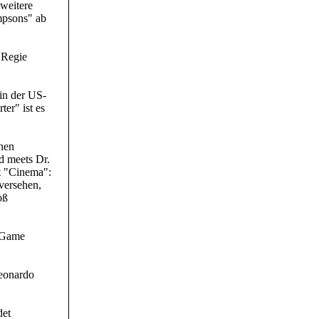
 weitere
mpsons" ab
 Regie
in der US-
er" ist es
chen
rd meets Dr.
t "Cinema":
versehen,
oß
m Game
eonardo
det