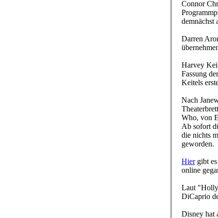
Connor Chro
Programmpl
demnächst 
Darren Aro
übernehmen,
Harvey Keit
Fassung der
Keitels erst
Nach Janewa
Theaterbrett
Who, von En
Ab sofort d
die nichts 
geworden.
Hier
gibt e
online gega
Laut "Holl
DiCaprio de
Disney hat 