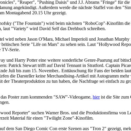
nicles", "Reaper", "Pushing Daisis" und J.J. Abrams "Fringe" für die
anung angekündigt. Außerdem werde die nächste Staffel von den "Si
am Montagabend 20.15 Uhr gezeigt.
nofsky ("The Fountain") wird beim nächsten "RoboCop"-Kinofilm die
 laut "Variety" wird David Self das Drehbuch schreiben.
el wird neben Jason O'Mara, Michael Imperioli und Jonathan Murphy 
 britischen Serie "Life on Mars" zu sehen sein. Laut "Hollywood Report
e TV-Serie.
y und Harry Potter eine weitere sonderliche Genre-Paarung auf bitis
ern: Patrick Stewart trifft auf David Tennant in Stratford. Captain Pica
de Juli bis zum 15. November.. Enttäuschung für Fans der beiden lau
ürfen die Darsteller keine Merchandising-Artikel mit Autogramm mehr 
mit der Theaterproduktion zu tun haben, die Nachfrage sei einfach zu gr
s das Poster zum kommenden "SAW"-Videogame,
hier
ist die Site zu
ngen.
ywood Reporter" suchen Warner Bros. und die Produktionsfirma von L
rzeit Material für einen "Twilight Zone"-Kinofilm.
auf dem San Diego Comic Con erste Szenen aus "Tron 2" gezeigt, mel