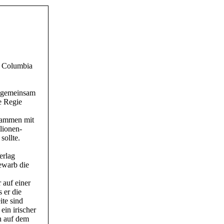
h Columbia
m gemeinsam
e Regie
usammen mit
lionen-
sollte.
erlag
ewarb die
 auf einer
 er die
ite sind
ein irischer
n auf dem