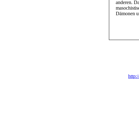
anderen. Da
masochistis
Dämonen un
http