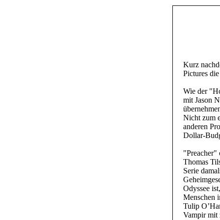
Kurz nachd
Pictures die
Wie der "Ho
mit Jason N
übernehmen
Nicht zum e
anderen Pro
Dollar-Budg
"Preacher" 
Thomas Tils
Serie damal
Geheimgesel
Odyssee ist
Menschen im
Tulip O’Har
Vampir mit 