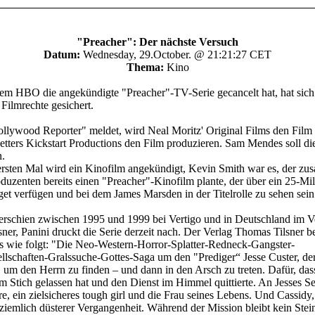
"Preacher": Der nächste Versuch
Datum:
Wednesday, 29.October. @ 21:21:27 CET
Thema:
Kino
em HBO die angekündigte "Preacher"-TV-Serie gecancelt hat, hat sic
 Filmrechte gesichert.
llywood Reporter" meldet, wird Neal Moritz' Original Films den Fil
etters Kickstart Productions den Film produzieren. Sam Mendes soll di
.
rsten Mal wird ein Kinofilm angekündigt, Kevin Smith war es, der z
duzenten bereits einen "Preacher"-Kinofilm plante, der über ein 25-Mil
et verfügen und bei dem James Marsden in der Titelrolle zu sehen sein 
erschien zwischen 1995 und 1999 bei Vertigo und in Deutschland im V
ner, Panini druckt die Serie derzeit nach. Der Verlag Thomas Tilsner b
s wie folgt: "Die Neo-Western-Horror-Splatter-Redneck-Gangster-
lschaften-Gralssuche-Gottes-Saga um den "Prediger“ Jesse Custer, der
, um den Herrn zu finden – und dann in den Arsch zu treten. Dafür, dass
 Stich gelassen hat und den Dienst im Himmel quittierte. An Jesses Se
e, ein zielsicheres tough girl und die Frau seines Lebens. Und Cassidy, 
ziemlich düsterer Vergangenheit. Während der Mission bleibt kein Stei