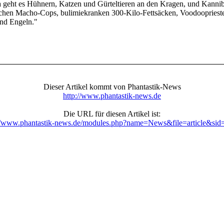
 geht es Hühnern, Katzen und Gürteltieren an den Kragen, und Kannib
chen Macho-Cops, bulimiekranken 300-Kilo-Fettsäcken, Voodooprieste
d Engeln."
Dieser Artikel kommt von Phantastik-News
http://www.phantastik-news.de
Die URL für diesen Artikel ist:
://www.phantastik-news.de/modules.php?name=News&file=article&sid