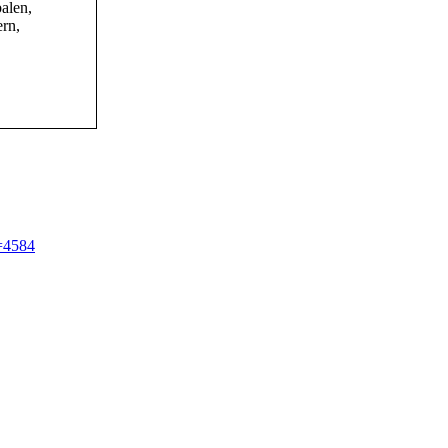
alen,
rn,
=4584