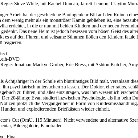
egie: Steve White, mit Rachel Duncan, Jarrett Lennon, Clayton Murra
nger Arbeit hat der geschiedene Bauingenieur Bill auf den Ruinen eines
 dem wenig mehr als ein monströser Kamin geblieben ist, eine bezaub
villa errichtet, in die er nun mit beiden Kindern und der neuen Freundin
 gedenkt. Das neue Heim ist jedoch besessen vom bösen Geist des alte
kt es auf den Fluren, und seltsame Stimmen flößen den Kindern fatale 
ß reagieren.
fect
 Leih-DVD
egie: Jonathan Mackye Gruber, Eric Bress, mit Ashton Kutcher, Amy
s Achtjähriger in der Schule ein blutrünstiges Bild malt, veranlasst die
, ihn psychiatrisch untersuchen zu lassen. Der Doktor, eher ratlos, schl
agebuch zu führen, und alles einzutragen, was ihm wesentlich erschein
r. Der 20-jährige Evan studiert inzwischen Psychologie, als ihn beim Du
n Notizen plötzlich die Vergangenheit in Form von Kindesmisshandlung,
Hunden und explodierenden Briefkästen wieder einholt.
ector's Cut (OmU, 115 Minuten), Nicht verwendete und alternative Sze
tar, Bildergalerie, Kinotrailer
ve: Final