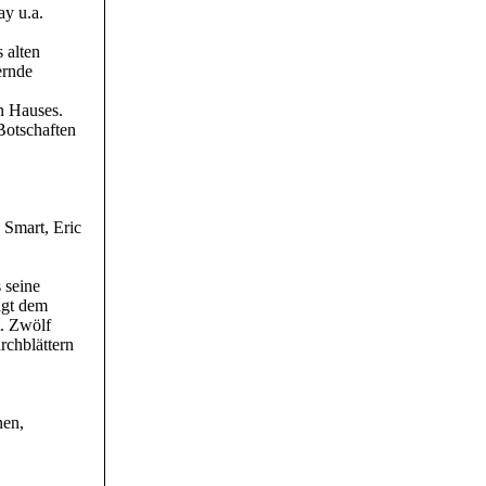
y u.a.
 alten
ernde
n Hauses.
Botschaften
 Smart, Eric
s seine
ägt dem
t. Zwölf
rchblättern
nen,