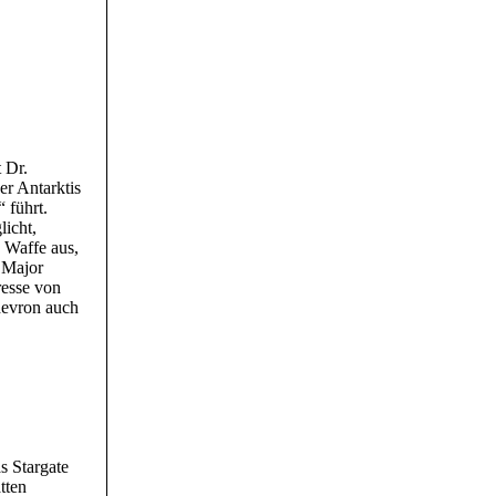
t Dr.
r Antarktis
 führt.
licht,
 Waffe aus,
d Major
resse von
hevron auch
s Stargate
tten