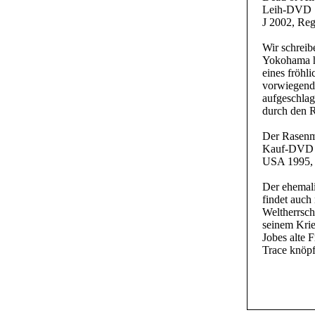
Leih-DVD
J 2002, Reg
Wir schreib
Yokohama ha
eines fröhl
vorwiegend 
aufgeschlag
durch den R
Der Rasenm
Kauf-DVD
USA 1995, R
Der ehemali
findet auch
Weltherrsch
seinem Krie
Jobes alte 
Trace knöpf