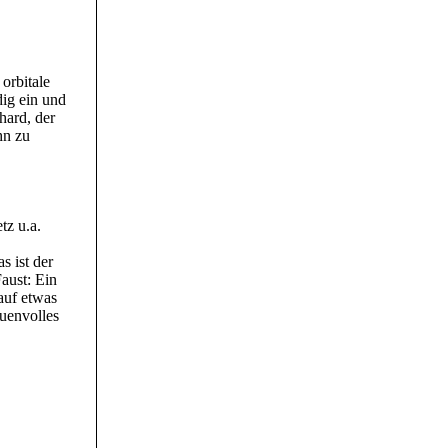
orbitale
dig ein und
hard, der
hn zu
tz u.a.
s ist der
aust: Ein
auf etwas
auenvolles