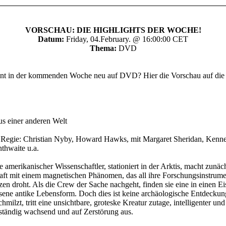
VORSCHAU: DIE HIGHLIGHTS DER WOCHE!
Datum:
Friday, 04.February. @ 16:00:00 CET
Thema:
DVD
int in der kommenden Woche neu auf DVD? Hier die Vorschau auf die
s einer anderen Welt
Regie: Christian Nyby, Howard Hawks, mit Margaret Sheridan, Kenne
thwaite u.a.
 amerikanischer Wissenschaftler, stationiert in der Arktis, macht zunäch
ft mit einem magnetischen Phänomen, das all ihre Forschungsinstrume
tzen droht. Als die Crew der Sache nachgeht, finden sie eine in einen E
sene antike Lebensform. Doch dies ist keine archäologische Entdeckun
hmilzt, tritt eine unsichtbare, groteske Kreatur zutage, intelligenter und 
tändig wachsend und auf Zerstörung aus.