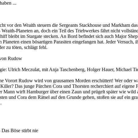
haben ...
cht vor den Wraith steuern die Sergeants Stackhouse und Markham das 
s Wraith-Planeten an, doch ein Teil des Triebwerkes fährt nicht vollstän
iff bleibt im Stargate stecken. An Bord befindet sich auch Major Shep
m Planeten einen bösartigen Parasiten eingefangen hat. Jeder Versuch, i
er zu töten, schlägt fehl.
 von Rudow
ie: Ulrich Meczulat, mit Anja Taschenberg, Holger Hauer, Michael Tie
che Vorort Rudow wird von grausamen Morden erschüttert! Wer oder wa
e Killer? Das junge Pärchen Cora und Thorsten recherchiert auf eigene F
r Mann wirft Hamburger über einen Zaun und prügelt später wie wild 
rsten und Cora dem Rätsel auf den Grunde gehen, stoßen sie auf ein gr
.
 Das Böse stirbt nie