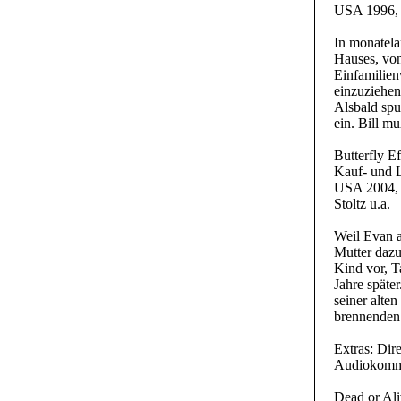
USA 1996, R
In monatela
Hauses, von
Einfamilien
einzuziehen
Alsbald spu
ein. Bill mu
Butterfly Ef
Kauf- und
USA 2004, R
Stoltz u.a.
Weil Evan al
Mutter dazu
Kind vor, T
Jahre späte
seiner alte
brennenden 
Extras: Dir
Audiokommen
Dead or Ali