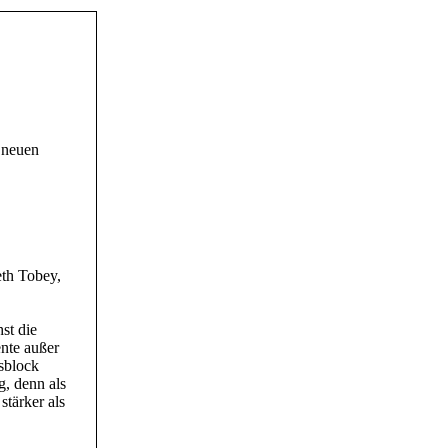
 neuen
th Tobey,
st die
nte außer
isblock
g, denn als
stärker als