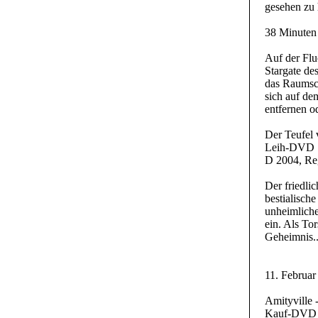
gesehen zu 
38 Minuten
Auf der Flu
Stargate de
das Raumsch
sich auf de
entfernen od
Der Teufel
Leih-DVD
D 2004, Reg
Der friedli
bestialisch
unheimliche
ein. Als To
Geheimnis..
11. Februar
Amityville -
Kauf-DVD