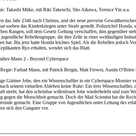
ie: Takashi Miike, mit Riki Takeuchi, Sho Aikawa, Terence Yin u.a.
en das Jahr 2346 nach Christus, und der neue perverse Gewaltherrsche
t soeben das Kinderkriegen unter Strafe gestellt. Polizeichef Honda, s
ichen Rangen, soll dem Gesetz Geltung verschaffen, ihm gegenüber steh
jugendliche Rebellengruppe, die ihre Zelte in einer weitläufigen Indus
en hat. Bis jetzt hatte Honda leichtes Spiel. Als die Rebellen jedoch Ve
eplikanten Ryo erhalten, wendet sich das Blatt.
äher-Mann 2 - Beyond Cyberspace
egie: Farhad Mann, mit Patrick Bergin, Matt Frewer, Austin O'Brien 
ge Gärtner Jobe, den ein Wissenschaftler in ein Cyberspace-Monster v
 nach seinem virtuellen Ableben keine Ruhe: Ein irrer Wissenschaftler, 
aft strebt, hat den scheinbar willenlosen Jobe wiederbelebt und zum W
g gegen die Menschheit gemacht. Doch der Mad Scientist hat die Rec
Freunde gemacht. Eine Gruppe von Jugendlichen unter Leitung des erfa
en sich den Gangster vor.