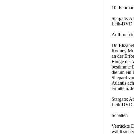
10. Februar
Stargate: At
Leih-DVD
Aufbruch in
Dr. Elizabet
Rodney McK
an der Erfo
Einige der 
bestimmte D
die um ein 
Shepard vom
Atlantis ac
ermitteln. J
Stargate: At
Leih-DVD
Schatten
Verrückte D
wählt sich 