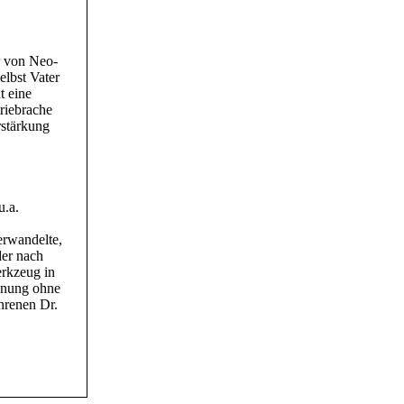
r von Neo-
elbst Vater
t eine
triebrache
rstärkung
u.a.
erwandelte,
der nach
erkzeug in
hnung ohne
hrenen Dr.