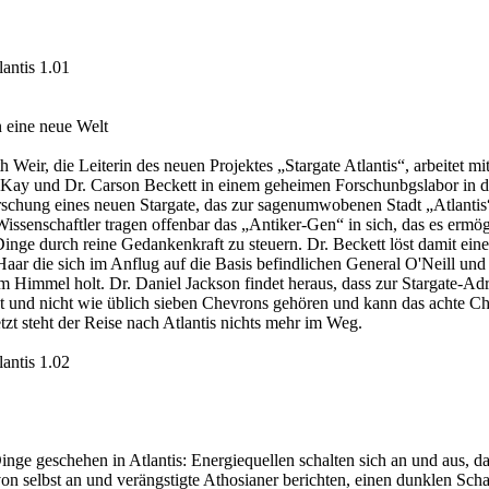
lantis 1.01
 eine neue Welt
h Weir, die Leiterin des neuen Projektes „Stargate Atlantis“, arbeitet mi
ay und Dr. Carson Beckett in einem geheimen Forschunbgslabor in de
rschung eines neuen Stargate, das zur sagenumwobenen Stadt „Atlantis“
Wissenschaftler tragen offenbar das „Antiker-Gen“ in sich, das es ermög
inge durch reine Gedankenkraft zu steuern. Dr. Beckett löst damit eine
Haar die sich im Anflug auf die Basis befindlichen General O'Neill un
 Himmel holt. Dr. Daniel Jackson findet heraus, dass zur Stargate-Ad
ht und nicht wie üblich sieben Chevrons gehören und kann das achte C
etzt steht der Reise nach Atlantis nichts mehr im Weg.
lantis 1.02
inge geschehen in Atlantis: Energiequellen schalten sich an und aus, da
von selbst an und verängstigte Athosianer berichten, einen dunklen Scha