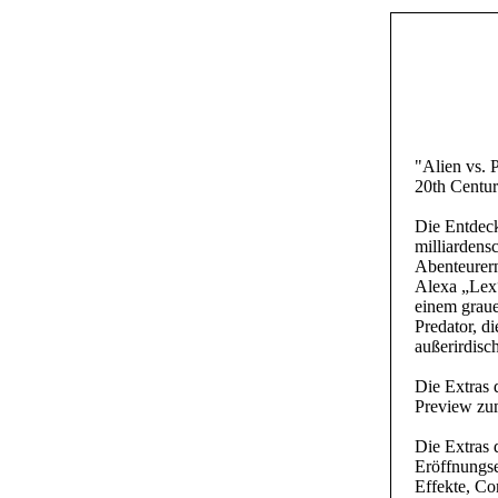
"Alien vs. 
20th Centur
Die Entdeck
milliardens
Abenteurern
Alexa „Lex“
einem graue
Predator, d
außerirdisc
Die Extras 
Preview zu
Die Extras 
Eröffnungse
Effekte, Co