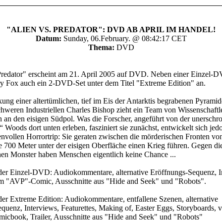
"ALIEN VS. PREDATOR": DVD AB APRIL IM HANDEL!
Datum:
Sunday, 06.February. @ 08:42:17 CET
Thema:
DVD
Predator" erscheint am 21. April 2005 auf DVD. Neben einer Einzel-
y Fox auch ein 2-DVD-Set unter dem Titel "Extreme Edition" an.
ung einer altertümlichen, tief im Eis der Antarktis begrabenen Pyrami
chweren Industriellen Charles Bishop zieht ein Team von Wissenschaftl
 an den eisigen Südpol. Was die Forscher, angeführt von der unerschr
 Woods dort unten erleben, fasziniert sie zunächst, entwickelt sich jed
nvollen Horrortrip: Sie geraten zwischen die mörderischen Fronten vo
ie 700 Meter unter der eisigen Oberfläche einen Krieg führen. Gegen di
hen Monster haben Menschen eigentlich keine Chance ...
der Einzel-DVD: Audiokommentare, alternative Eröffnungs-Sequenz, I
m "AVP"-Comic, Ausschnitte aus "Hide and Seek" und "Robots".
der Extreme Edition: Audiokommentare, entfallene Szenen, alternative
quenz, Interviews, Featurettes, Making of, Easter Eggs, Storyboards, v
micbook, Trailer, Ausschnitte aus "Hide and Seek" und "Robots"