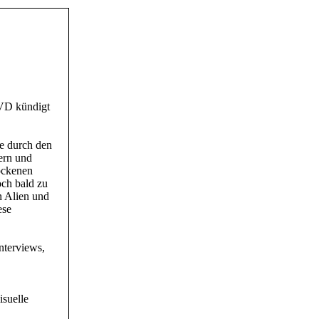
DVD kündigt
de durch den
ern und
ockenen
och bald zu
n Alien und
ese
nterviews,
isuelle