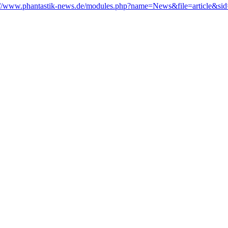
://www.phantastik-news.de/modules.php?name=News&file=article&si