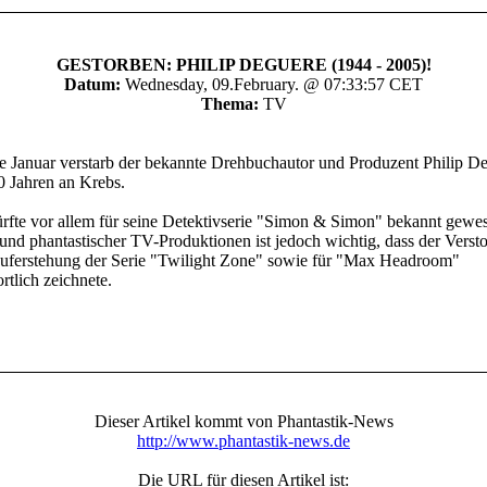
GESTORBEN: PHILIP DEGUERE (1944 - 2005)!
Datum:
Wednesday, 09.February. @ 07:33:57 CET
Thema:
TV
e Januar verstarb der bekannte Drehbuchautor und Produzent Philip D
0 Jahren an Krebs.
fte vor allem für seine Detektivserie "Simon & Simon" bekannt gewes
und phantastischer TV-Produktionen ist jedoch wichtig, dass der Versto
auferstehung der Serie "Twilight Zone" sowie für "Max Headroom"
rtlich zeichnete.
Dieser Artikel kommt von Phantastik-News
http://www.phantastik-news.de
Die URL für diesen Artikel ist: