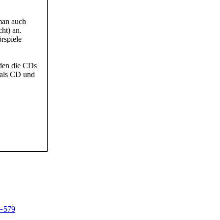
man auch
ht) an.
rspiele
rden die CDs
e als CD und
d=579