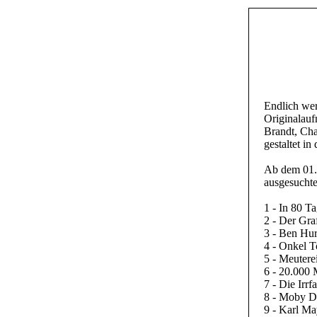
Endlich wer
Originalauf
Brandt, Cha
gestaltet in
Ab dem 01.0
ausgesuchte
1 - In 80 T
2 - Der Gra
3 - Ben Hu
4 - Onkel 
5 - Meutere
6 - 20.000 
7 - Die Irr
8 - Moby D
9 - Karl Ma