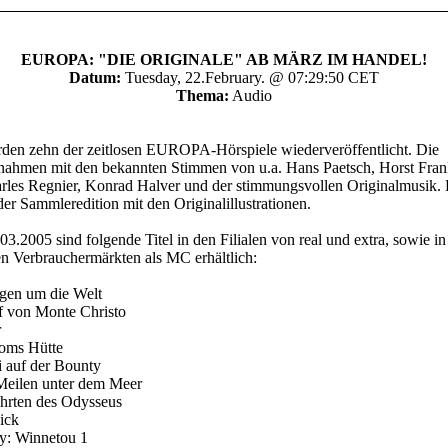
EUROPA: "DIE ORIGINALE" AB MÄRZ IM HANDEL!
Datum:
Tuesday, 22.February. @ 07:29:50 CET
Thema:
Audio
den zehn der zeitlosen EUROPA-Hörspiele wiederveröffentlicht. Die
nahmen mit den bekannten Stimmen von u.a. Hans Paetsch, Horst Fran
rles Regnier, Konrad Halver und der stimmungsvollen Originalmusik. 
 der Sammleredition mit den Originalillustrationen.
3.2005 sind folgende Titel in den Filialen von real und extra, sowie in
n Verbrauchermärkten als MC erhältlich:
agen um die Welt
f von Monte Christo
r
Toms Hütte
i auf der Bounty
Meilen unter dem Meer
fahrten des Odysseus
ick
y: Winnetou 1