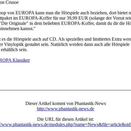
son Crusoe
hop von EUROPA kann man die Hörspiele auch beziehen, dort bietet 
tpaket im EUROPA-Koffer für nur 39,99 EUR (solange der Vorrat reic
"Die Originale" in dem beliebten EUROPA-Koffer, damit du dir die Hö
 hinnehmen kannst."
 es die Hörspiele auch auf CD. Als spezielles und limitiertes Extra we
er Vinyloptik gestaltet sein. Natürlich werden dann auch alle Hörspiel
erhältlich sein.
OPA Klassiker
Dieser Artikel kommt von Phantastik-News
http://www.phantastik-news.de
Die URL für diesen Artikel ist:
://www.phantastik-news.de/modules.php?name=News&file=article&si