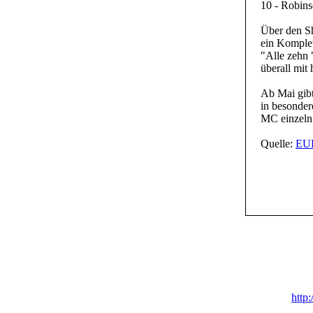
10 - Robin
Über den S
ein Komplet
"Alle zehn 
überall mit
Ab Mai gibt
in besonder
MC einzeln 
Quelle:
EUR
http