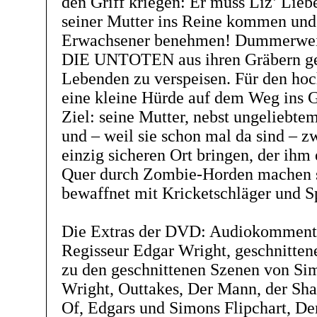
den Griff kriegen: Er muss Liz’ Lie
seiner Mutter ins Reine kommen und 
Erwachsener benehmen! Dummerweis
DIE UNTOTEN aus ihren Gräbern ge
Lebenden zu verspeisen. Für den ho
eine kleine Hürde auf dem Weg ins G
Ziel: seine Mutter, nebst ungeliebte
und – weil sie schon mal da sind – z
einzig sicheren Ort bringen, der ihm 
Quer durch Zombie-Horden machen 
bewaffnet mit Kricketschläger und S
Die Extras der DVD: Audiokomment
Regisseur Edgar Wright, geschnitte
zu den geschnittenen Szenen von Si
Wright, Outtakes, Der Mann, der Sha
Of, Edgars und Simons Flipchart, D