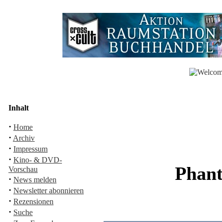
Inhalt
·
Home
·
Archiv
·
Impressum
·
Kino- & DVD-
Phant
Vorschau
·
News melden
·
Newsletter abonnieren
·
Rezensionen
·
Suche