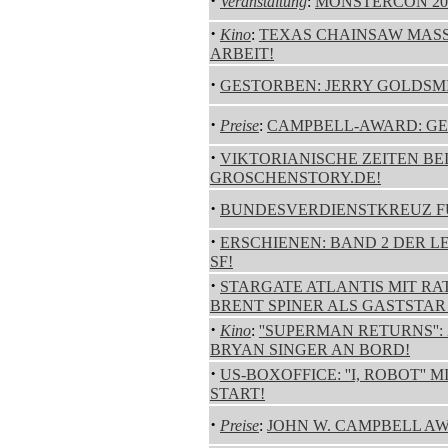
·
Veranstaltung
:
MONSTERCON 20
·
Kino
:
TEXAS CHAINSAW MASS
ARBEIT!
·
GESTORBEN: JERRY GOLDSMITH
·
Preise
:
CAMPBELL-AWARD: GE
·
VIKTORIANISCHE ZEITEN BE
GROSCHENSTORY.DE!
·
BUNDESVERDIENSTKREUZ FÜ
·
ERSCHIENEN: BAND 2 DER L
SF!
·
STARGATE ATLANTIS MIT RA
BRENT SPINER ALS GASTSTAR 
·
Kino
:
''SUPERMAN RETURNS''
BRYAN SINGER AN BORD!
·
US-BOXOFFICE: ''I, ROBOT''
START!
·
Preise
:
JOHN W. CAMPBELL AW