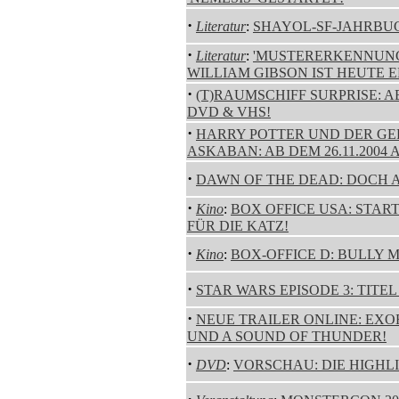
·
Literatur
:
SHAYOL-SF-JAHRBUC
·
Literatur
:
'MUSTERERKENNUNG'
WILLIAM GIBSON IST HEUTE 
·
(T)RAUMSCHIFF SURPRISE: A
DVD & VHS!
·
HARRY POTTER UND DER G
ASKABAN: AB DEM 26.11.2004 
·
DAWN OF THE DEAD: DOCH 
·
Kino
:
BOX OFFICE USA: STA
FÜR DIE KATZ!
·
Kino
:
BOX-OFFICE D: BULLY 
·
STAR WARS EPISODE 3: TIT
·
NEUE TRAILER ONLINE: EXO
UND A SOUND OF THUNDER!
·
DVD
:
VORSCHAU: DIE HIGHL