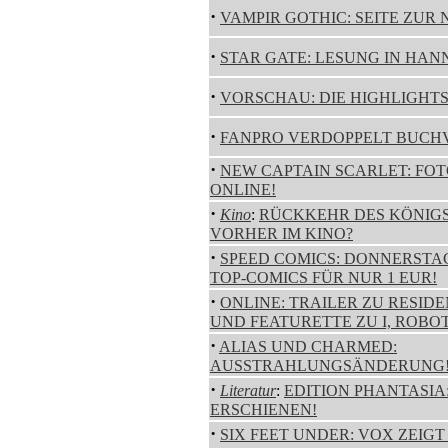
·
VAMPIR GOTHIC: SEITE ZUR 
·
STAR GATE: LESUNG IN HAN
·
VORSCHAU: DIE HIGHLIGHT
·
FANPRO VERDOPPELT BUCH
·
NEW CAPTAIN SCARLET: FO
ONLINE!
·
Kino
:
RÜCKKEHR DES KÖNIG
VORHER IM KINO?
·
SPEED COMICS: DONNERSTAG
TOP-COMICS FÜR NUR 1 EUR!
·
ONLINE: TRAILER ZU RESIDE
UND FEATURETTE ZU I, ROBOT
·
ALIAS UND CHARMED:
AUSSTRAHLUNGSÄNDERUNG
·
Literatur
:
EDITION PHANTASIA
ERSCHIENEN!
·
SIX FEET UNDER: VOX ZEIG