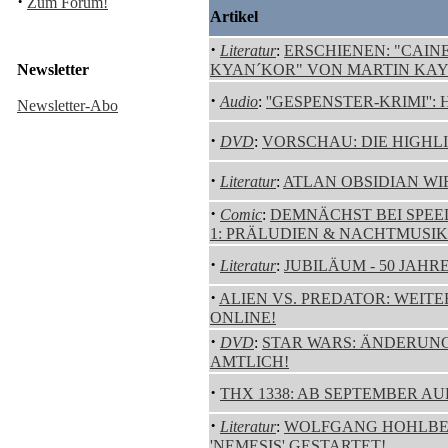
·
Zum Forum!
Artikel
·
Literatur
:
ERSCHIENEN: "CAINE
Newsletter
KYAN´KOR" VON MARTIN KAY
·
Audio
:
''GESPENSTER-KRIMI''
Newsletter-Abo
·
DVD
:
VORSCHAU: DIE HIGHL
·
Literatur
:
ATLAN OBSIDIAN WI
·
Comic
:
DEMNÄCHST BEI SPEE
1: PRÄLUDIEN & NACHTMUSIK'
·
Literatur
:
JUBILÄUM - 50 JAHRE
·
ALIEN VS. PREDATOR: WEIT
ONLINE!
·
DVD
:
STAR WARS: ÄNDERUN
AMTLICH!
·
THX 1338: AB SEPTEMBER AU
·
Literatur
:
WOLFGANG HOHLBEI
'NEMESIS' GESTARTET!