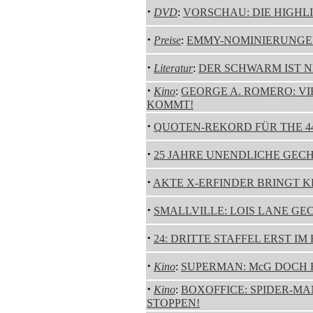
·
DVD
:
VORSCHAU: DIE HIGHL
·
Preise
:
EMMY-NOMINIERUNGEN
·
Literatur
:
DER SCHWARM IST NR
·
Kino
:
GEORGE A. ROMERO: VI
KOMMT!
·
QUOTEN-REKORD FÜR THE 44
·
25 JAHRE UNENDLICHE GECH
·
AKTE X-ERFINDER BRINGT K
·
SMALLVILLE: LOIS LANE GE
·
24: DRITTE STAFFEL ERST IM 
·
Kino
:
SUPERMAN: McG DOCH 
·
Kino
:
BOXOFFICE: SPIDER-MA
STOPPEN!