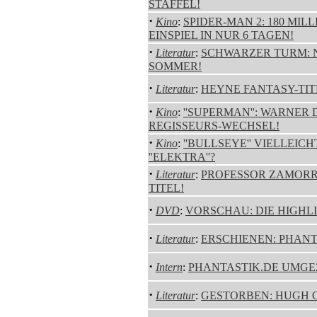
STAFFEL!
·
Kino
:
SPIDER-MAN 2: 180 MIL
EINSPIEL IN NUR 6 TAGEN!
·
Literatur
:
SCHWARZER TURM: N
SOMMER!
·
Literatur
:
HEYNE FANTASY-TITE
·
Kino
:
''SUPERMAN'': WARNER
REGISSEURS-WECHSEL!
·
Kino
:
''BULLSEYE'' VIELLEIC
''ELEKTRA''?
·
Literatur
:
PROFESSOR ZAMORR
TITEL!
·
DVD
:
VORSCHAU: DIE HIGHL
·
Literatur
:
ERSCHIENEN: PHANT
·
Intern
:
PHANTASTIK.DE UMGE
·
Literatur
:
GESTORBEN: HUGH 