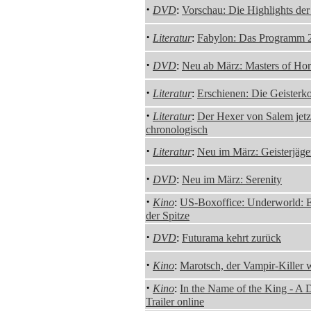
·
DVD
:
Vorschau: Die Highlights de
·
Literatur
:
Fabylon: Das Programm 
·
DVD
:
Neu ab März: Masters of Hor
·
Literatur
:
Erschienen: Die Geisterk
·
Literatur
:
Der Hexer von Salem jet
chronologisch
·
Literatur
:
Neu im März: Geisterjäge
·
DVD
:
Neu im März: Serenity
·
Kino
:
US-Boxoffice: Underworld: E
der Spitze
·
DVD
:
Futurama kehrt zurück
·
Kino
:
Marotsch, der Vampir-Killer w
·
Kino
:
In the Name of the King - A 
Trailer online