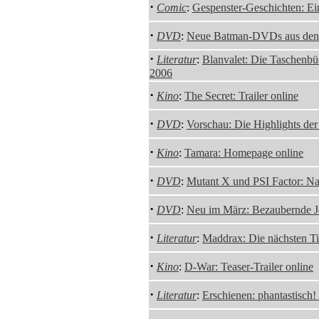
·
Comic
:
Gespenster-Geschichten: Ein
·
DVD
:
Neue Batman-DVDs aus de
·
Literatur
:
Blanvalet: Die Taschenbü
2006
·
Kino
:
The Secret: Trailer online
·
DVD
:
Vorschau: Die Highlights de
·
Kino
:
Tamara: Homepage online
·
DVD
:
Mutant X und PSI Factor: N
·
DVD
:
Neu im März: Bezaubernde Je
·
Literatur
:
Maddrax: Die nächsten Ti
·
Kino
:
D-War: Teaser-Trailer online
·
Literatur
:
Erschienen: phantastisch