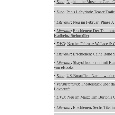
·
Kino
:
Night at the Museum: Carla G
·
Kino
:
Pan's Labyrinth: Teaser Traile
·
Literatur
:
Neu im Februar: Phase X
·
Literatur
:
Erschienen: Der Traumme
Karlheinz Steinmüller
·
DVD
:
Neu im Februar: Wallace & Gr
·
Literatur
:
Erschienen: Caine Band 
·
Literatur
:
Shayol kooperiert mit Be
von eBooks
·
Kino
:
US-Boxoffice: Narnia wiede
·
Veranstaltung
:
Theaterstück über da
Lovecraft
·
DVD
:
Neu im März: Tim Burton's 
·
Literatur
:
Erschienen: Sechs Titel 