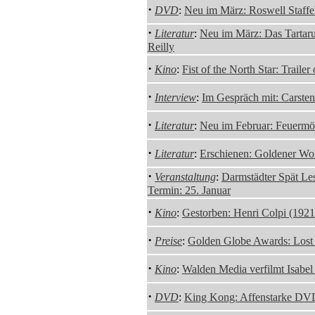
·
DVD
:
Neu im März: Roswell Staffe
·
Literatur
:
Neu im März: Das Tartar
Reilly
·
Kino
:
Fist of the North Star: Trailer
·
Interview
:
Im Gespräch mit: Carsten
·
Literatur
:
Neu im Februar: Feuermö
·
Literatur
:
Erschienen: Goldener Wo
·
Veranstaltung
:
Darmstädter Spät Le
Termin: 25. Januar
·
Kino
:
Gestorben: Henri Colpi (192
·
Preise
:
Golden Globe Awards: Lost 
·
Kino
:
Walden Media verfilmt Isabel
·
DVD
:
King Kong: Affenstarke DV