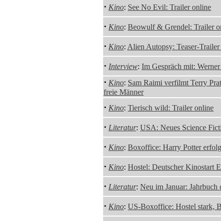
·
Kino
:
See No Evil: Trailer online
·
Kino
:
Beowulf & Grendel: Trailer o
·
Kino
:
Alien Autopsy: Teaser-Trailer
·
Interview
:
Im Gespräch mit: Werner
·
Kino
:
Sam Raimi verfilmt Terry Prat
freie Männer
·
Kino
:
Tierisch wild: Trailer online
·
Literatur
:
USA: Neues Science Fict
·
Kino
:
Boxoffice: Harry Potter erfol
·
Kino
:
Hostel: Deutscher Kinostart 
·
Literatur
:
Neu im Januar: Jahrbuch d
·
Kino
:
US-Boxoffice: Hostel stark,