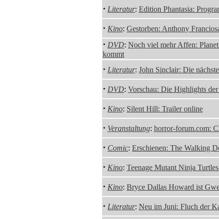
·
Literatur
:
Edition Phantasia: Progr
·
Kino
:
Gestorben: Anthony Francios
·
DVD
:
Noch viel mehr Affen: Plane
kommt
·
Literatur
:
John Sinclair: Die nächste
·
DVD
:
Vorschau: Die Highlights de
·
Kino
:
Silent Hill: Trailer online
·
Veranstaltung
:
horror-forum.com: C
·
Comic
:
Erschienen: The Walking D
·
Kino
:
Teenage Mutant Ninja Turtles:
·
Kino
:
Bryce Dallas Howard ist Gwe
·
Literatur
:
Neu im Juni: Fluch der K