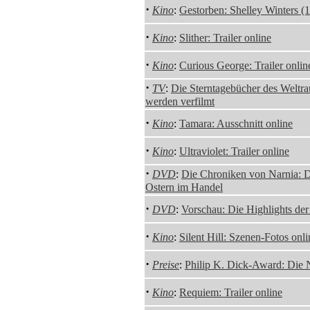
·
Kino
:
Gestorben: Shelley Winters (
·
Kino
:
Slither: Trailer online
·
Kino
:
Curious George: Trailer onlin
·
TV
:
Die Sterntagebücher des Weltra
werden verfilmt
·
Kino
:
Tamara: Ausschnitt online
·
Kino
:
Ultraviolet: Trailer online
·
DVD
:
Die Chroniken von Narnia: 
Ostern im Handel
·
DVD
:
Vorschau: Die Highlights de
·
Kino
:
Silent Hill: Szenen-Fotos onli
·
Preise
:
Philip K. Dick-Award: Die 
·
Kino
:
Requiem: Trailer online