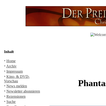
Inhalt
·
Home
·
Archiv
·
Impressum
·
Kino- & DVD-
Phanta
Vorschau
·
News melden
·
Newsletter abonnieren
·
Rezensionen
·
Suche