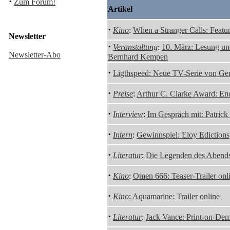
·
Zum Forum!
Artikel
·
Kino
:
When a Stranger Calls: Featur
Newsletter
·
Veranstaltung
:
10. März: Lesung un
Newsletter-Abo
Bernhard Kempen
·
Ligthspeed: Neue TV-Serie von Ge
·
Preise
:
Arthur C. Clarke Award: En
·
Interview
:
Im Gespräch mit: Patrick 
·
Intern
:
Gewinnspiel: Eloy Edictions
·
Literatur
:
Die Legenden des Abendst
·
Kino
:
Omen 666: Teaser-Trailer onl
·
Kino
:
Aquamarine: Trailer online
·
Literatur
:
Jack Vance: Print-on-Dem