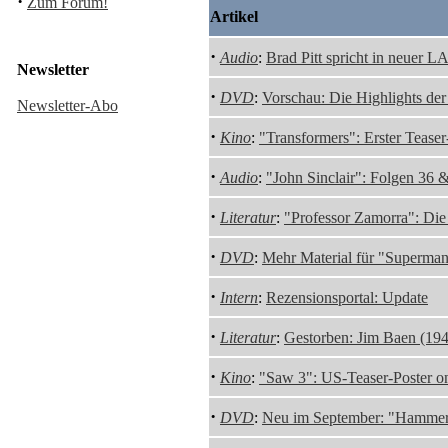
·
Zum Forum!
Artikel
·
Audio
:
Brad Pitt spricht in neuer
Newsletter
·
DVD
:
Vorschau: Die Highlights de
Newsletter-Abo
·
Kino
:
"Transformers": Erster Teaser
·
Audio
:
"John Sinclair": Folgen 36
·
Literatur
:
"Professor Zamorra": Die 
·
DVD
:
Mehr Material für "Superma
·
Intern
:
Rezensionsportal: Update
·
Literatur
:
Gestorben: Jim Baen (19
·
Kino
:
"Saw 3": US-Teaser-Poster on
·
DVD
:
Neu im September: "Hammer