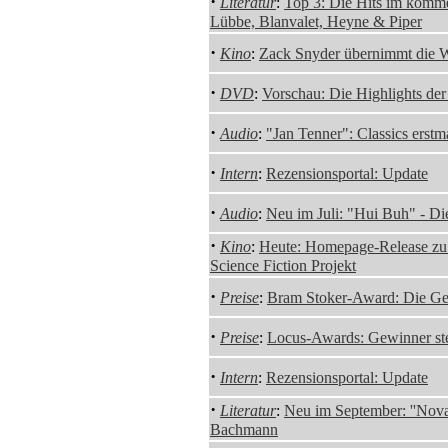
·
Literatur
:
Top 3: Die Hits im komme
Lübbe, Blanvalet, Heyne & Piper
·
Kino
:
Zack Snyder übernimmt die 
·
DVD
:
Vorschau: Die Highlights de
·
Audio
:
"Jan Tenner": Classics erst
·
Intern
:
Rezensionsportal: Update
·
Audio
:
Neu im Juli: "Hui Buh" - Di
·
Kino
:
Heute: Homepage-Release zu
Science Fiction Projekt
·
Preise
:
Bram Stoker-Award: Die G
·
Preise
:
Locus-Awards: Gewinner ste
·
Intern
:
Rezensionsportal: Update
·
Literatur
:
Neu im September: ''Nova
Bachmann