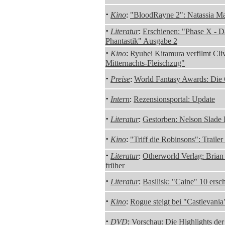
·
Kino
:
"BloodRayne 2": Natassia Mal
·
Literatur
:
Erschienen: "Phase X - D
Phantastik" Ausgabe 2
·
Kino
:
Ryuhei Kitamura verfilmt Cli
Mitternachts-Fleischzug"
·
Preise
:
World Fantasy Awards: Die
·
Intern
:
Rezensionsportal: Update
·
Literatur
:
Gestorben: Nelson Slade
·
Kino
:
"Triff die Robinsons": Trailer
·
Literatur
:
Otherworld Verlag: Brian 
früher
·
Literatur
:
Basilisk: "Caine" 10 ersc
·
Kino
:
Rogue steigt bei "Castlevania
·
DVD
:
Vorschau: Die Highlights de