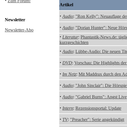
·
Zum Forum!
Artikel
·
Audio
:
"Ron Kelly": Neuauflage der
Newsletter
·
Audio
:
"Dorian Hunter": Neue Hörs
Newsletter-Abo
·
Literatur
:
Phantastik-News.de: tägli
kurzgeschichten
·
Audio
:
Lübbe-Audio: Die neuen Tit
·
DVD
:
Vorschau: Die Highlights de
·
Im Netz
:
Mit Maddrax durch den A
·
Audio
:
"John Sinclair": Die Hörspie
·
Audio
:
"Gabriel Burns": Angst Live
·
Intern
:
Rezensionsportal: Update
·
TV
:
"Preacher": Serie angekündigt