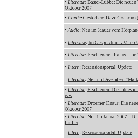
·
Literatur
:
Bastei-Lübbe: Die neuen T
Oktober 2007
·
Comic
:
Gestorben: Dave Cockrum 
·
Audio
:
Neu im Januar vom Hörplane
·
Interview
:
Im Gespräch mit: Mario 
·
Literatur
:
Erschienen: "Rattus Libr
·
Intern
:
Rezensionsportal: Update
·
Literatur
:
Neu im Dezember: "Mark 
·
Literatur
:
Erschienen: Die Jahresa
e.V.
·
Literatur
:
Droemer Knaur: Die neuen
Oktober 2007
·
Literatur
:
Neu im Januar 2007: "Dr
Löffler
·
Intern
:
Rezensionsportal: Update