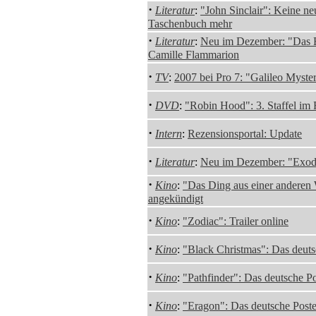
·
Literatur
:
"John Sinclair": Keine 
Taschenbuch mehr
·
Literatur
:
Neu im Dezember: "Das E
Camille Flammarion
·
TV
:
2007 bei Pro 7: "Galileo Myste
·
DVD
:
"Robin Hood": 3. Staffel im
·
Intern
:
Rezensionsportal: Update
·
Literatur
:
Neu im Dezember: "Exod
·
Kino
:
"Das Ding aus einer anderen
angekündigt
·
Kino
:
"Zodiac": Trailer online
·
Kino
:
"Black Christmas": Das deuts
·
Kino
:
"Pathfinder": Das deutsche Po
·
Kino
:
"Eragon": Das deutsche Poste