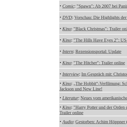
·
Comic
:
"Spawn": Ab 2007 bei Pani
·
DVD
:
Vorschau: Die Highlights de
·
Kino
:
"Black Christmas": Trailer on
·
Kino
:
"The Hills Have Eyes 2": US-
·
Intern
:
Rezensionsportal: Update
·
Kino
:
"The Hitcher": Trailer online
·
Interview
:
Im Gespräch mit: Christ
·
Kino
:
„The Hobbit“-Verfilmung: Sc
Jackson und New Line!
·
Literatur
:
Neues vom amerikanisch
·
Kino
:
"Harry Potter und der Orden 
Trailer online
·
Audio
:
Gestorben: Achim Höppner 