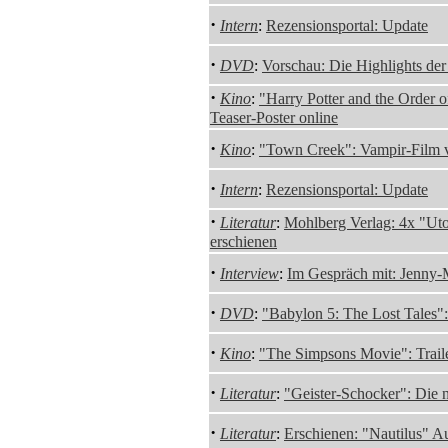
·
Intern
:
Rezensionsportal: Update
·
DVD
:
Vorschau: Die Highlights de
·
Kino
:
"Harry Potter and the Order 
Teaser-Poster online
·
Kino
:
"Town Creek": Vampir-Film 
·
Intern
:
Rezensionsportal: Update
·
Literatur
:
Mohlberg Verlag: 4x "Ut
erschienen
·
Interview
:
Im Gespräch mit: Jenny
·
DVD
:
"Babylon 5: The Lost Tales":
·
Kino
:
"The Simpsons Movie": Traile
·
Literatur
:
"Geister-Schocker": Die n
·
Literatur
:
Erschienen: "Nautilus" A