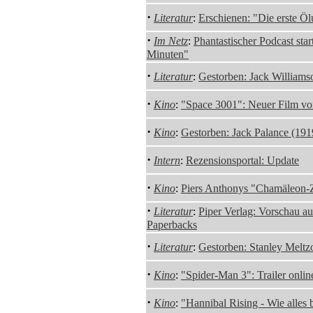
·
Literatur
:
Erschienen: "Die erste Ö
·
Im Netz
:
Phantastischer Podcast star
Minuten"
·
Literatur
:
Gestorben: Jack Williams
·
Kino
:
"Space 3001": Neuer Film v
·
Kino
:
Gestorben: Jack Palance (19
·
Intern
:
Rezensionsportal: Update
·
Kino
:
Piers Anthonys "Chamäleon-Z
·
Literatur
:
Piper Verlag: Vorschau a
Paperbacks
·
Literatur
:
Gestorben: Stanley Meltz
·
Kino
:
"Spider-Man 3": Trailer onlin
·
Kino
:
"Hannibal Rising - Wie alles