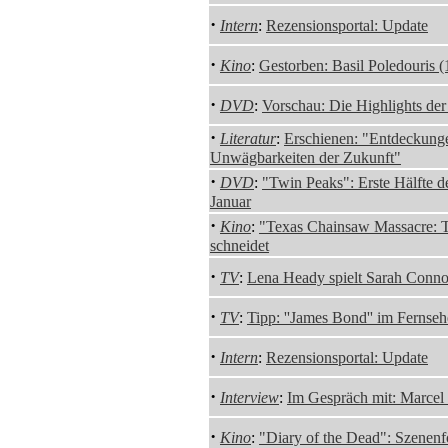
·
Intern
:
Rezensionsportal: Update
·
Kino
:
Gestorben: Basil Poledouris 
·
DVD
:
Vorschau: Die Highlights de
·
Literatur
:
Erschienen: "Entdeckunge
Unwägbarkeiten der Zukunft"
·
DVD
:
"Twin Peaks": Erste Hälfte de
Januar
·
Kino
:
"Texas Chainsaw Massacre: 
schneidet
·
TV
:
Lena Heady spielt Sarah Conno
·
TV
:
Tipp: ''James Bond'' im Fernse
·
Intern
:
Rezensionsportal: Update
·
Interview
:
Im Gespräch mit: Marcel
·
Kino
:
"Diary of the Dead": Szenenf