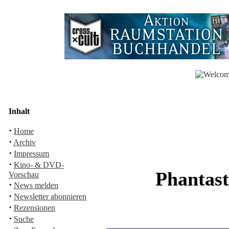
Inhalt
·
Home
·
Archiv
·
Impressum
·
Kino- & DVD-
Phantas
Vorschau
·
News melden
·
Newsletter abonnieren
·
Rezensionen
·
Suche