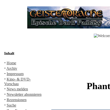
Inhalt
·
Home
·
Archiv
·
Impressum
·
Kino- & DVD-
Phant
Vorschau
·
News melden
·
Newsletter abonnieren
·
Rezensionen
·
Suche