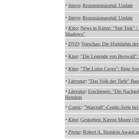
·
Intern
:
Rezensionsportal: Update
·
Intern
:
Rezensionsportal: Update
·
Kino
:
News in Kürze: "Star Trek" /
Shadows"
·
DVD
:
Vorschau: Die Highlights de
·
Kino
:
"Die Legende von Beowulf": T
·
Kino
:
"The Lotus Caves": Rpin Suw
·
Literatur
:
"Das Volk der Tiefe" Ban
·
Literatur
:
Erschienen: "Die Nachge
Heinlein
·
Comic
:
"Warcraft"-Comic-Serie be
·
Kino
:
Gestorben: Kieron Moore (1
·
Preise
:
Robert A. Heinlein Award 