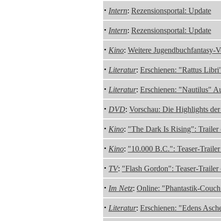
·
Intern
:
Rezensionsportal: Update
·
Intern
:
Rezensionsportal: Update
·
Kino
:
Weitere Jugendbuchfantasy-V
·
Literatur
:
Erschienen: "Rattus Libr
·
Literatur
:
Erschienen: "Nautilus" A
·
DVD
:
Vorschau: Die Highlights de
·
Kino
:
"The Dark Is Rising": Trailer
·
Kino
:
"10.000 B.C.": Teaser-Trailer
·
TV
:
"Flash Gordon": Teaser-Trailer 
·
Im Netz
:
Online: "Phantastik-Couch
·
Literatur
:
Erschienen: "Edens Asch