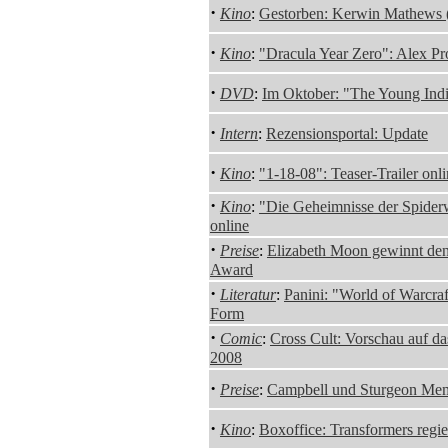
·
Kino
:
Gestorben: Kerwin Mathews 
·
Kino
:
"Dracula Year Zero": Alex Pr
·
DVD
:
Im Oktober: "The Young Indi
·
Intern
:
Rezensionsportal: Update
·
Kino
:
"1-18-08": Teaser-Trailer onl
·
Kino
:
"Die Geheimnisse der Spiderw
online
·
Preise
:
Elizabeth Moon gewinnt den
Award
·
Literatur
:
Panini: "World of Warcra
Form
·
Comic
:
Cross Cult: Vorschau auf d
2008
·
Preise
:
Campbell und Sturgeon Mem
·
Kino
:
Boxoffice: Transformers regie