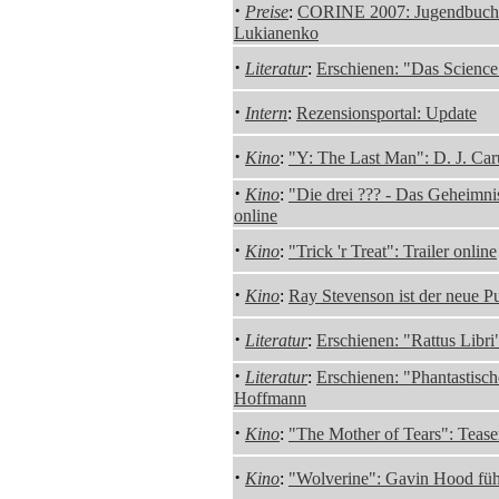
·
Preise
:
CORINE 2007: Jugendbuchpr
Lukianenko
·
Literatur
:
Erschienen: "Das Science
·
Intern
:
Rezensionsportal: Update
·
Kino
:
"Y: The Last Man": D. J. Car
·
Kino
:
"Die drei ??? - Das Geheimnis 
online
·
Kino
:
"Trick 'r Treat": Trailer online
·
Kino
:
Ray Stevenson ist der neue P
·
Literatur
:
Erschienen: "Rattus Libr
·
Literatur
:
Erschienen: "Phantastisc
Hoffmann
·
Kino
:
"The Mother of Tears": Teaser
·
Kino
:
"Wolverine": Gavin Hood füh