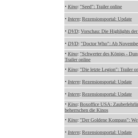
·
Kino
:
"Seed": Trailer online
·
Intern
:
Rezensionsportal: Update
·
DVD
:
Vorschau: Die Highlights de
·
DVD
:
"Doctor Who": Ab Novembe
·
Kino
:
"Schwerter des Königs - Dun
Trailer online
·
Kino
:
"Die letzte Legion": Trailer o
·
Intern
:
Rezensionsportal: Update
·
Intern
:
Rezensionsportal: Update
·
Kino
:
Boxoffice USA: Zauberlehrli
beherrschen die Kinos
·
Kino
:
"Der Goldene Kompass": Weite
·
Intern
:
Rezensionsportal: Update