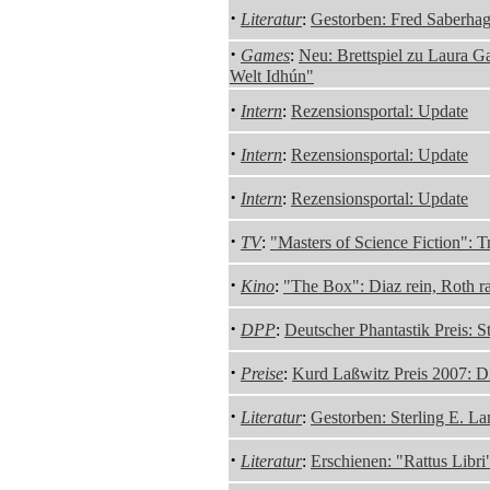
·
Literatur
:
Gestorben: Fred Saberha
·
Games
:
Neu: Brettspiel zu Laura G
Welt Idhún"
·
Intern
:
Rezensionsportal: Update
·
Intern
:
Rezensionsportal: Update
·
Intern
:
Rezensionsportal: Update
·
TV
:
"Masters of Science Fiction": Tr
·
Kino
:
"The Box": Diaz rein, Roth r
·
DPP
:
Deutscher Phantastik Preis: S
·
Preise
:
Kurd Laßwitz Preis 2007: D
·
Literatur
:
Gestorben: Sterling E. La
·
Literatur
:
Erschienen: "Rattus Libr