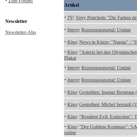
·
Zum Forum!
Artikel
·
TV
:
Terry Pratchetts "Die Farben de
Newsletter
·
Intern
:
Rezensionsportal: Update
Newsletter-Abo
·
Kino
:
News in Kürze: "Narnia" / "
·
Kino
:
"Asterix bei den Olympischen
Plakat
·
Intern
:
Rezensionsportal: Update
·
Intern
:
Rezensionsportal: Update
·
Kino
:
Gestorben: Ingmar Bergman 
·
Kino
:
Gestorben: Michel Serrault (
·
Kino
:
"Resident Evil: Extinction": T
·
Kino
:
"Der Goldene Kompass": 5-M
online