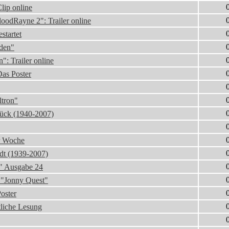
Clip online
oodRayne 2": Trailer online
startet
den"
: Trailer online
Das Poster
ltron"
ück (1940-2007)
er Woche
dt (1939-2007)
i" Ausgabe 24
/ "Jonny Quest"
oster
liche Lesung