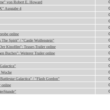
ime" von Robert E. Howard
 X" Ausgabe 4
probe online
 The Spirit" / "Castle Wolfenstein"
er Kinofilm": Teaser-Trailer online
n Buches": Weiterer Trailer online
Galactica"
er Woche
Battlestar Galactica" / "Flash Gordon"
 online
terStunde"