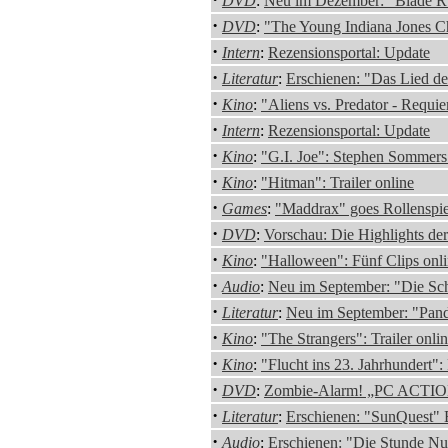
DVD
:
Neu im Dezember: "Blade Run
·
DVD
:
"The Young Indiana Jones Ch
·
Intern
:
Rezensionsportal: Update
·
Literatur
:
Erschienen: "Das Lied de
·
Kino
:
"Aliens vs. Predator - Requie
·
Intern
:
Rezensionsportal: Update
·
Kino
:
"G.I. Joe": Stephen Sommers
·
Kino
:
"Hitman": Trailer online
·
Games
:
"Maddrax" goes Rollenspie
·
DVD
:
Vorschau: Die Highlights d
·
Kino
:
"Halloween": Fünf Clips onl
·
Audio
:
Neu im September: "Die Sc
·
Literatur
:
Neu im September: "Pand
·
Kino
:
"The Strangers": Trailer onli
·
Kino
:
"Flucht ins 23. Jahrhundert"
·
DVD
:
Zombie-Alarm! „PC ACTION
·
Literatur
:
Erschienen: "SunQuest" 
·
Audio
:
Erschienen: "Die Stunde Nu