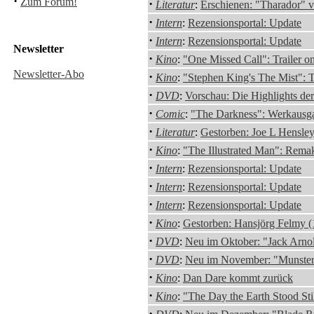
·
Zum Forum!
·
Literatur
:
Erschienen: "Tharador" 
·
Intern
:
Rezensionsportal: Update
·
Intern
:
Rezensionsportal: Update
Newsletter
·
Kino
:
"One Missed Call": Trailer on
Newsletter-Abo
·
Kino
:
"Stephen King's The Mist": Tr
·
DVD
:
Vorschau: Die Highlights d
·
Comic
:
"The Darkness": Werkausg
·
Literatur
:
Gestorben: Joe L Hensle
·
Kino
:
"The Illustrated Man": Rem
·
Intern
:
Rezensionsportal: Update
·
Intern
:
Rezensionsportal: Update
·
Intern
:
Rezensionsportal: Update
·
Kino
:
Gestorben: Hansjörg Felmy 
·
DVD
:
Neu im Oktober: "Jack Arnol
·
DVD
:
Neu im November: "Munster
·
Kino
:
Dan Dare kommt zurück
·
Kino
:
"The Day the Earth Stood Sti
·