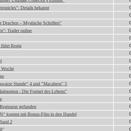
ner Ultimate Collector's Edition"
ronicles": Details bekannt
r Drachen – Mystische Schriften"
m": Trailer online
 führt Regie
l
er Woche
ine
hwarze Stunde" 4 und "Macabros" 5
aimonion - Die Formel des Lebens"
ne
: Regisseur gefunden
“ kommt mit Bonus-Film in den Handel
Band 2
ll"