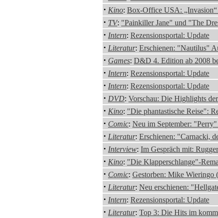
·
Kino
:
Box-Office USA: „Invasion“ 
·
TV
:
"Painkiller Jane" und "The Dres
·
Intern
:
Rezensionsportal: Update
·
Literatur
:
Erschienen: "Nautilus" 
·
Games
:
D&D 4. Edition ab 2008 b
·
Intern
:
Rezensionsportal: Update
·
Intern
:
Rezensionsportal: Update
·
DVD
:
Vorschau: Die Highlights d
·
Kino
:
"Die phantastische Reise":
·
Comic
:
Neu im September: "Perry"
·
Literatur
:
Erschienen: "Carnacki, de
·
Interview
:
Im Gespräch mit: Rugge
·
Kino
:
"Die Klapperschlange"-Rema
·
Comic
:
Gestorben: Mike Wieringo 
·
Literatur
:
Neu erschienen: "Hellga
·
Intern
:
Rezensionsportal: Update
·
Literatur
:
Top 3: Die Hits im komm