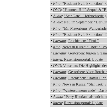
·
Kino
:
"Resident Evil: Extinction": 
·
DVD
:
"Haunted Hill"-Sequel & "Bl
·
Audio
:
"Star Gate": Hörbuchserie ge
·
Audio
:
Neu im September: "Der Or
·
Kino
:
"Mr. Magoriums Wunderladen"
·
Kino
:
"Resident Evil: Extinction": 
·
Literatur
:
Erschienen: "Firnis"
·
Kino
:
News in Kürze: "Thor" / "Vo
·
Literatur
:
Gestorben: Jürgen Grasm
·
Intern
:
Rezensionsportal: Update
·
DVD
:
Vorschau: Die Highlights d
·
Literatur
:
Gestorben: Alice Borchar
·
Literatur
:
Erschienen: "Rattus Libr
·
Kino
:
News in Kürze: "Star Trek" 
·
Kino
:
"Wintersonnenwende": Das P
·
Audio
:
"Perry Rhodan" als wöchent
·
Intern
:
Rezensionsportal: Update