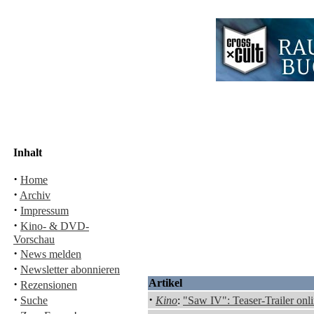
Inhalt
·
Home
·
Archiv
·
Impressum
·
Kino- & DVD-
Vorschau
·
News melden
·
Newsletter abonnieren
·
Artikel
Rezensionen
·
·
Suche
Kino
:
"Saw IV": Teaser-Trailer onl