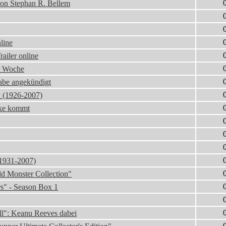
von Stephan R. Bellem
line
ailer online
er Woche
abe angekündigt
y (1926-2007)
ake kommt
(1931-2007)
d Monster Collection"
s" - Season Box 1
ll": Keanu Reeves dabei