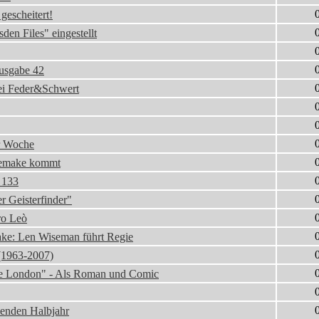
gescheitert!
den Files" eingestellt
Ausgabe 42
ei Feder&Schwert
er Woche
 Remake kommt
 133
r Geisterfinder"
ro Leò
ke: Len Wiseman führt Regie
(1963-2007)
te London" - Als Roman und Comic
enden Halbjahr