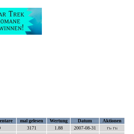
ntare
mal gelesen
Wertung
Datum
Aktionen
0
3171
1.88
2007-08-31