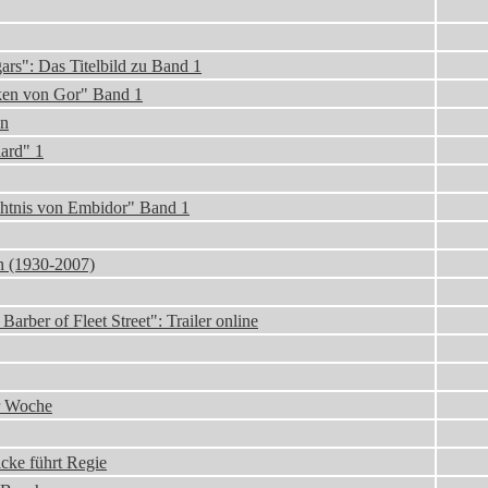
rs": Das Titelbild zu Band 1
ken von Gor" Band 1
en
ard" 1
htnis von Embidor" Band 1
th (1930-2007)
ber of Fleet Street": Trailer online
er Woche
cke führt Regie