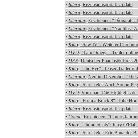
·
Intern
:
Rezensionsportal: Update
·
Intern
:
Rezensionsportal: Update
·
Literatur
:
Erschienen: "Dìonàrah -
·
Literatur
:
Erschienen: "Nautilus" 
·
Intern
:
Rezensionsportal: Update
·
Kino
:
"Saw IV": Weiterer Clip onli
·
DVD
:
"I am Omega": Trailer online
·
DPP
:
Deutscher Phantastik Preis 
·
Kino
:
"The Eye": Teaser-Trailer onl
·
Literatur
:
Neu im Dezember: "Die Z
·
Kino
:
"Star Trek": Auch Simon Pe
·
DVD
:
Vorschau: Die Highlights d
·
Kino
:
"From a Buick 8": Tobe Hoop
·
Intern
:
Rezensionsportal: Update
·
Comic
:
Erschienen: "Comic-Jahrbu
·
Kino
:
"ThunderCats": Jerry O'Flahe
·
Kino
:
"Star Trek": Eric Bana der 