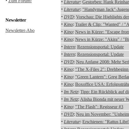
·
Zum Forum!
·
Literatur
:
Gestorben: Hank Reinhar
·
Literatur
:
"Handyman Jack"-Jugend
·
DVD
:
Vorschau: Die Highlights d
Newsletter
·
Kino
:
Trailer & Clip: "Wanted" / "A
Newsletter-Abo
·
Kino
:
News in Kürze: "Escape fro
·
Kino
:
News in Kürze: "Akira" / "B
·
Intern
:
Rezensionsportal: Update
·
Intern
:
Rezensionsportal: Update
·
DVD
:
Neu Anfang 2008: Mehr Ser
·
Kino
:
"The X-Files 2": Drehbegin
·
Kino
:
"Green Lantern": Greg Berlan
·
Kino
:
Boxoffice USA: Erfolgssträhn
·
Im Netz
:
Tipp: Ein Rückblick auf d
·
Im Netz
:
Alisha Bionda mit neuer W
·
Kino
:
"The Flash": Regisseur #3
·
DVD
:
Neu im November: "Unheimli
·
Literatur
:
Erschienen: "Rattus Libr
·