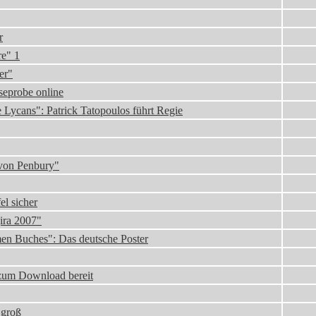
r
e" 1
er"
eprobe online
 Lycans": Patrick Tatopoulos führt Regie
von Penbury"
el sicher
ira 2007"
en Buches": Das deutsche Poster
 zum Download bereit
 groß