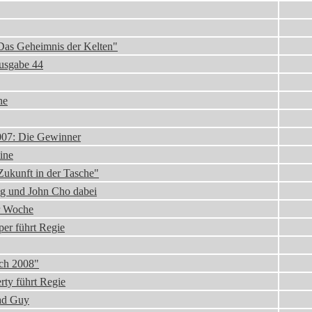
 Das Geheimnis der Kelten"
Ausgabe 44
ne
2007: Die Gewinner
ine
ukunft in der Tasche"
gg und John Cho dabei
er Woche
er führt Regie
ch 2008"
rty führt Regie
Bad Guy