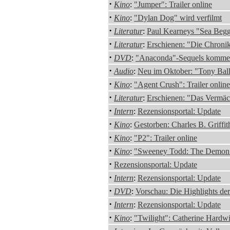
·
Kino
:
"Jumper": Trailer online
·
Kino
:
"Dylan Dog" wird verfilmt
·
Literatur
:
Paul Kearneys "Sea Begga
·
Literatur
:
Erschienen: "Die Chroni
·
DVD
:
"Anaconda"-Sequels komm
·
Audio
:
Neu im Oktober: "Tony Ball
·
Kino
:
"Agent Crush": Trailer online
·
Literatur
:
Erschienen: "Das Vermäc
·
Intern
:
Rezensionsportal: Update
·
Kino
:
Gestorben: Charles B. Griffi
·
Kino
:
"P2": Trailer online
·
Kino
:
"Sweeney Todd: The Demon Bar
·
Rezensionsportal: Update
·
Intern
:
Rezensionsportal: Update
·
DVD
:
Vorschau: Die Highlights d
·
Intern
:
Rezensionsportal: Update
·
Kino
:
"Twilight": Catherine Hardwi