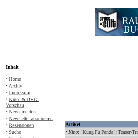
Inhalt
·
Home
·
Archiv
·
Impressum
·
Kino- & DVD-
Vorschau
·
News melden
·
Newsletter abonnieren
·
Artikel
Rezensionen
·
·
Suche
Kino
:
"Kung Fu Panda": Teaser-Trai