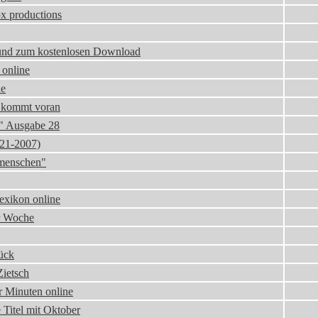
x productions
 und zum kostenlosen Download
 online
ne
 kommt voran
i" Ausgabe 28
921-2007)
smenschen"
exikon online
er Woche
ück
Zietsch
er Minuten online
e Titel mit Oktober