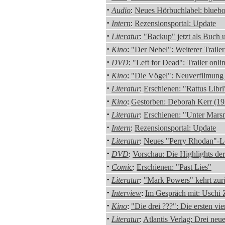
·
Audio
:
Neues Hörbuchlabel: bluebo
·
Intern
:
Rezensionsportal: Update
·
Literatur
:
"Backup" jetzt als Buch
·
Kino
:
"Der Nebel": Weiterer Trailer
·
DVD
:
"Left for Dead": Trailer onli
·
Kino
:
"Die Vögel": Neuverfilmung
·
Literatur
:
Erschienen: "Rattus Libr
·
Kino
:
Gestorben: Deborah Kerr (1
·
Literatur
:
Erschienen: "Unter Mar
·
Intern
:
Rezensionsportal: Update
·
Literatur
:
Neues "Perry Rhodan"-L
·
DVD
:
Vorschau: Die Highlights d
·
Comic
:
Erschienen: "Past Lies"
·
Literatur
:
"Mark Powers" kehrt zur
·
Interview
:
Im Gespräch mit: Uschi 
·
Kino
:
"Die drei ???": Die ersten vi
·
Literatur
:
Atlantis Verlag: Drei neu