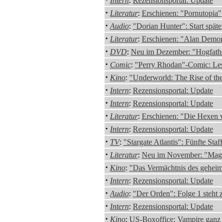
Intern
:
Rezensionsportal: Update
·
Literatur
:
Erschienen: "Pornutopia"
·
Audio
:
"Dorian Hunter": Start späte
·
Literatur
:
Erschienen: "Alan Demor
·
DVD
:
Neu im Dezember: "Hogfath
·
Comic
:
"Perry Rhodan"-Comic: Les
·
Kino
:
"Underworld: The Rise of the
·
Intern
:
Rezensionsportal: Update
·
Intern
:
Rezensionsportal: Update
·
Literatur
:
Erschienen: "Die Hexen 
·
Intern
:
Rezensionsportal: Update
·
TV
:
"Stargate Atlantis": Fünfte Staff
·
Literatur
:
Neu im November: "Mag
·
Kino
:
"Das Vermächtnis des geheim
·
Intern
:
Rezensionsportal: Update
·
Audio
:
"Der Orden": Folge 1 steht
·
Intern
:
Rezensionsportal: Update
·
Kino
:
US-Boxoffice: Vampire ganz