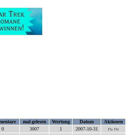
entare
mal gelesen
Wertung
Datum
Aktionen
0
3007
1
2007-10-31