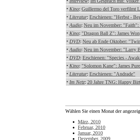
·
Interview
:
Im Gespräch mit: Volker
·
Kino
:
Guillermo del Toro verfilmt 
·
Literatur
:
Erschienen: "Herbst - Be
·
Audio
:
Neu im November: "Faith": S
·
Kino
:
"Dragon Ball Z": James Wong
·
DVD
:
Neu ab Ende Oktober: "Twin 
·
Audio
:
Neu im November: "Larry B
·
DVD
:
Erschienen: "Species - Awa
·
Kino
:
"Solomon Kane": James Purefo
·
Literatur
:
Erschienen: "Andrade"
·
Im Netz
:
20 Jahre TNG: Happy Bir
Wählen Sie einen Monat der angezeigt
März, 2010
Februar, 2010
Januar, 2010
Dezember, 2009