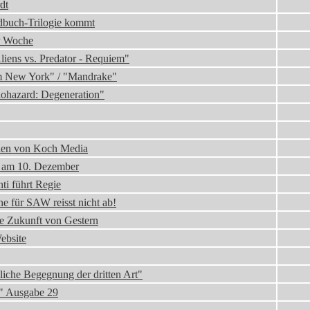
dt
buch-Trilogie kommt
er Woche
liens vs. Predator - Requiem"
m New York" / "Mandrake"
iohazard: Degeneration"
ien von Koch Media
n am 10. Dezember
ti führt Regie
e für SAW reisst nicht ab!
ie Zukunft von Gestern
ebsite
che Begegnung der dritten Art"
i" Ausgabe 29