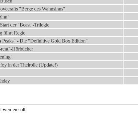
 Busch
Lovecrafts "Berge des Wahnsinns"
ginn"
tart der "Beast"-Trilogie
 führt Regie
Peaks" - Die "Definitive Gold Box Edition"
rent"-Hörbücher
kening"
y in der Titelrolle (Update!)
thday
 werden soll: