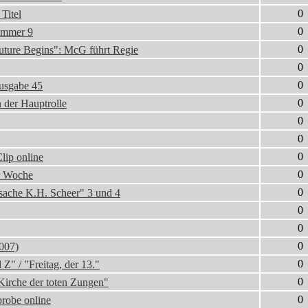
0
Titel
0
ummer 9
0
Future Begins": McG führt Regie
0
0
Ausgabe 45
0
n der Hauptrolle
0
0
0
lip online
0
er Woche
0
ache K.H. Scheer" 3 und 4
0
0
0
2007)
0
Z" / "Freitag, der 13."
0
irche der toten Zungen"
0
robe online