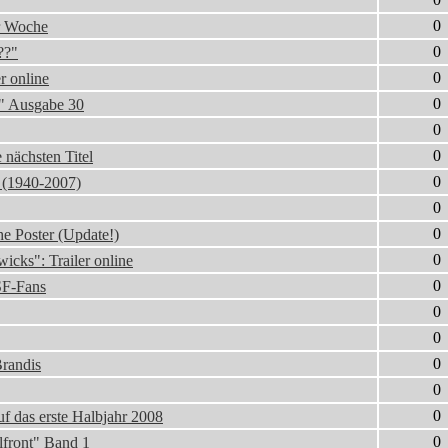
0
er Woche
0
??"
0
r online
0
i" Ausgabe 30
0
0
 nächsten Titel
0
 (1940-2007)
0
0
e Poster (Update!)
0
icks": Trailer online
0
SF-Fans
0
0
0
Brandis
0
0
f das erste Halbjahr 2008
0
front" Band 1