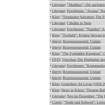
·
Literatur
:
"Maddrax": Die nächsten 
·
Literatur
:
Erschienen: "Arcana" N
·
Kino
:
"Terminator Salvation: The 
·
Literatur
:
Cthulhu in Stein
·
Literatur
:
Erschienen: "Nautilus" 
·
Kino
:
"Twilight": Kristen Stewart i
·
Intern
:
Rezensionsportal: Update
·
Intern
:
Rezensionsportal: Update
·
Kino
:
"The Forbidden Kingdom": C
·
DVD
:
Vorschau: Die Highlights d
·
Literatur
:
Erschienen: "Kommandos
·
Intern
:
Rezensionsportal: Update
·
Intern
:
Rezensionsportal: Update
·
Kino
:
Gestorben: Ira Levin (1929-
·
Kino
:
News in Kürze: "Dragon Ball 
·
Literatur
:
Neu im Dezember: "Die K
·
Comic
:
"Seide und Schwert": Lesep