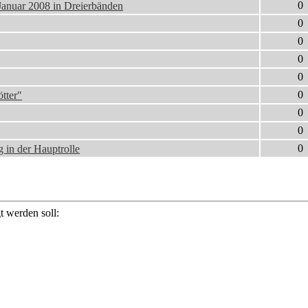
0
Januar 2008 in Dreierbänden
0
0
0
0
0
tter"
0
0
0
g in der Hauptrolle
 werden soll: