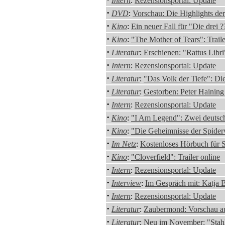
Intern
:
Rezensionsportal: Update
·
DVD
:
Vorschau: Die Highlights d
·
Kino
:
Ein neuer Fall für "Die drei ?
·
Kino
:
"The Mother of Tears": Traile
·
Literatur
:
Erschienen: "Rattus Libr
·
Intern
:
Rezensionsportal: Update
·
Literatur
:
"Das Volk der Tiefe": Die
·
Literatur
:
Gestorben: Peter Haining
·
Intern
:
Rezensionsportal: Update
·
Kino
:
"I Am Legend": Zwei deutsch
·
Kino
:
"Die Geheimnisse der Spiderw
·
Im Netz
:
Kostenloses Hörbuch für 
·
Kino
:
"Cloverfield": Trailer online
·
Intern
:
Rezensionsportal: Update
·
Interview
:
Im Gespräch mit: Katja 
·
Intern
:
Rezensionsportal: Update
·
Literatur
:
Zaubermond: Vorschau au
·
Literatur
:
Neu im November: "Stahl