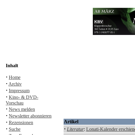
Inhalt
·
Home
·
Archiv
·
Impressum
·
Kino- & DVD-
Vorschau
·
News melden
·
Newsletter abonnieren
·
Artikel
Rezensionen
·
·
Suche
Literatur
:
Lonati-Kalender erschien