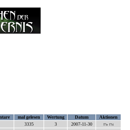
tare
mal gelesen
Wertung
Datum
Aktionen
3335
3
2007-11-30