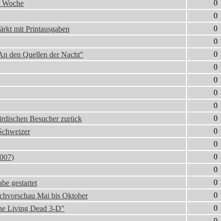
0
er Woche
0
0
ärkt mit Printausgaben
0
0
 An den Quellen der Nacht"
0
0
0
0
0
irdischen Besucher zurück
0
Schweizer
0
0
2007)
0
0
e gestartet
0
chvorschau Mai bis Oktober
0
he Living Dead 3-D"
0