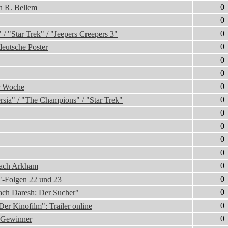
0
n R. Bellem
0
0
 "Star Trek" / "Jeepers Creepers 3"
0
deutsche Poster
0
0
0
er Woche
0
rsia" / "The Champions" / "Star Trek"
0
0
0
0
0
nach Arkham
0
t"-Folgen 22 und 23
0
ach Daresh: Der Sucher"
0
er Kinofilm": Trailer online
0
 Gewinner