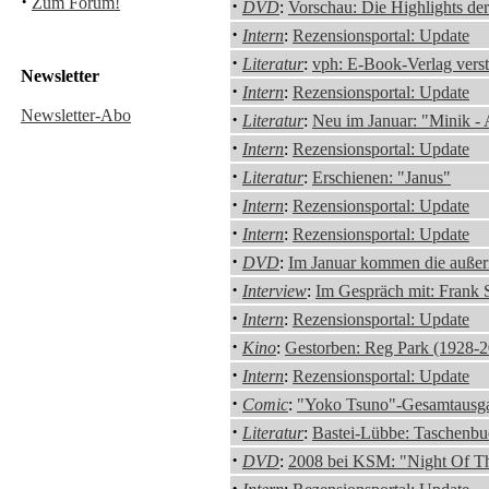
·
Zum Forum!
·
DVD
:
Vorschau: Die Highlights d
·
Intern
:
Rezensionsportal: Update
·
Literatur
:
vph: E-Book-Verlag verst
Newsletter
·
Intern
:
Rezensionsportal: Update
Newsletter-Abo
·
Literatur
:
Neu im Januar: "Minik -
·
Intern
:
Rezensionsportal: Update
·
Literatur
:
Erschienen: "Janus"
·
Intern
:
Rezensionsportal: Update
·
Intern
:
Rezensionsportal: Update
·
DVD
:
Im Januar kommen die außer
·
Interview
:
Im Gespräch mit: Frank 
·
Intern
:
Rezensionsportal: Update
·
Kino
:
Gestorben: Reg Park (1928-
·
Intern
:
Rezensionsportal: Update
·
Comic
:
"Yoko Tsuno"-Gesamtausgab
·
Literatur
:
Bastei-Lübbe: Taschenbu
·
DVD
:
2008 bei KSM: "Night Of T
·