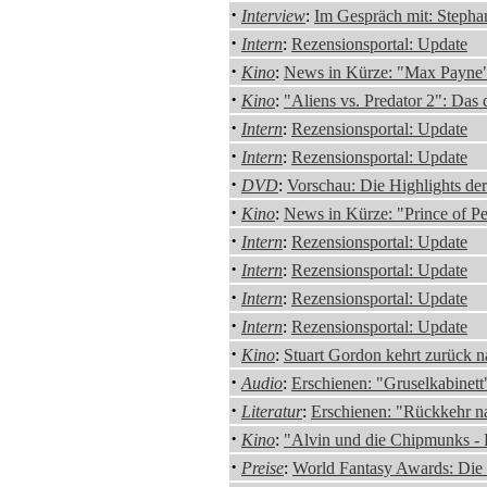
·
Interview
:
Im Gespräch mit: Stepha
·
Intern
:
Rezensionsportal: Update
·
Kino
:
News in Kürze: "Max Payne" /
·
Kino
:
"Aliens vs. Predator 2": Das 
·
Intern
:
Rezensionsportal: Update
·
Intern
:
Rezensionsportal: Update
·
DVD
:
Vorschau: Die Highlights d
·
Kino
:
News in Kürze: "Prince of Pe
·
Intern
:
Rezensionsportal: Update
·
Intern
:
Rezensionsportal: Update
·
Intern
:
Rezensionsportal: Update
·
Intern
:
Rezensionsportal: Update
·
Kino
:
Stuart Gordon kehrt zurück 
·
Audio
:
Erschienen: "Gruselkabinet
·
Literatur
:
Erschienen: "Rückkehr n
·
Kino
:
"Alvin und die Chipmunks - D
·
Preise
:
World Fantasy Awards: Die