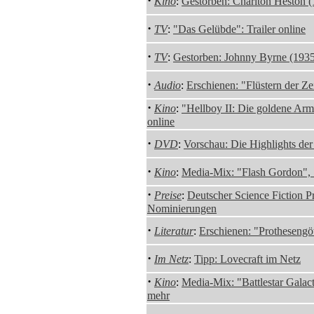
·
Kino
:
Gestorben: Charlton Heston 
·
TV
:
"Das Gelübde": Trailer online
·
TV
:
Gestorben: Johnny Byrne (193
·
Audio
:
Erschienen: "Flüstern der Ze
·
Kino
:
"Hellboy II: Die goldene Arme
online
·
DVD
:
Vorschau: Die Highlights de
·
Kino
:
Media-Mix: "Flash Gordon", 
·
Preise
:
Deutscher Science Fiction P
Nominierungen
·
Literatur
:
Erschienen: "Prothesengöt
·
Im Netz
:
Tipp: Lovecraft im Netz
·
Kino
:
Media-Mix: "Battlestar Galact
mehr