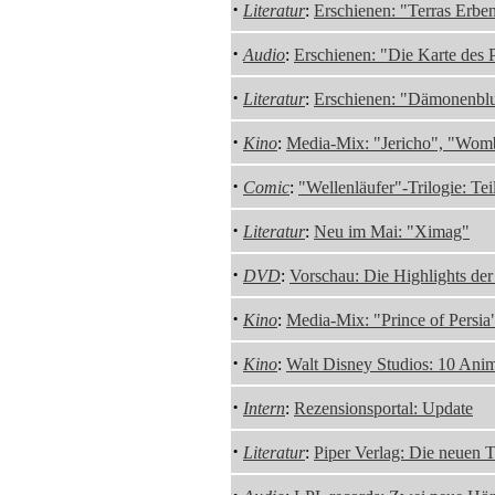
·
Literatur
:
Erschienen: "Terras Erbe
·
Audio
:
Erschienen: "Die Karte des 
·
Literatur
:
Erschienen: "Dämonenblu
·
Kino
:
Media-Mix: "Jericho", "Wom
·
Comic
:
"Wellenläufer"-Trilogie: Tei
·
Literatur
:
Neu im Mai: "Ximag"
·
DVD
:
Vorschau: Die Highlights de
·
Kino
:
Media-Mix: "Prince of Persi
·
Kino
:
Walt Disney Studios: 10 Anim
·
Intern
:
Rezensionsportal: Update
·
Literatur
:
Piper Verlag: Die neuen T