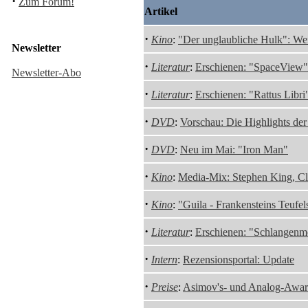
·
Zum Forum!
Artikel
·
Kino
:
"Der unglaubliche Hulk": Weit
Newsletter
·
Literatur
:
Erschienen: "SpaceView"
Newsletter-Abo
·
Literatur
:
Erschienen: "Rattus Libr
·
DVD
:
Vorschau: Die Highlights de
·
DVD
:
Neu im Mai: "Iron Man"
·
Kino
:
Media-Mix: Stephen King, Cl
·
Kino
:
"Guila - Frankensteins Teuf
·
Literatur
:
Erschienen: "Schlangenm
·
Intern
:
Rezensionsportal: Update
·
Preise
:
Asimov's- und Analog-Awar