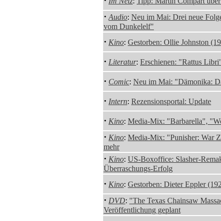
·
Im Netz
:
Tipp: Martin Compart über
·
Audio
:
Neu im Mai: Drei neue Folge
vom Dunkelelf"
·
Kino
:
Gestorben: Ollie Johnston (1
·
Literatur
:
Erschienen: "Rattus Libr
·
Comic
:
Neu im Mai: "Dämonika: Da
·
Intern
:
Rezensionsportal: Update
·
Kino
:
Media-Mix: "Barbarella", "W
·
Kino
:
Media-Mix: "Punisher: War 
mehr
·
Kino
:
US-Boxoffice: Slasher-Remak
Überraschungs-Erfolg
·
Kino
:
Gestorben: Dieter Eppler (19
·
DVD
:
"The Texas Chainsaw Massac
Veröffentlichung geplant