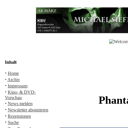
Inhalt
·
Home
·
Archiv
·
Impressum
·
Kino- & DVD-
Phant
Vorschau
·
News melden
·
Newsletter abonnieren
·
Rezensionen
·
Suche