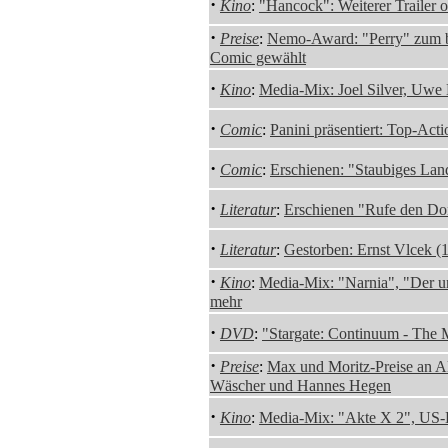
·
Kino
:
"Hancock": Weiterer Trailer o
·
Preise
:
Nemo-Award: "Perry" zum be
Comic gewählt
·
Kino
:
Media-Mix: Joel Silver, Uwe
·
Comic
:
Panini präsentiert: Top-Act
·
Comic
:
Erschienen: "Staubiges Lan
·
Literatur
:
Erschienen "Rufe den Do
·
Literatur
:
Gestorben: Ernst Vlcek (
·
Kino
:
Media-Mix: "Narnia", "Der u
mehr
·
DVD
:
"Stargate: Continuum - The M
·
Preise
:
Max und Moritz-Preise an A
Wäscher und Hannes Hegen
·
Kino
:
Media-Mix: "Akte X 2", US-