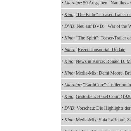
·
Literatur
:
50 Ausgaben "Nautilus - 
·
Kino
:
"Die Farbe": Teaser-Trailer o
·
DVD
:
Neu auf DVD: "War of the W
·
Kino
:
"The Spirit": Teaser-Trailer o
·
Intern
:
Rezensionsportal: Update
·
Kino
:
News in Kürze: Ronald D. Mo
·
Kino
:
Media-Mix: Demi Moore, Bri
·
Literatur
:
"EarthCore": Trailer onli
·
Kino
:
Gestorben: Hazel Court (192
·
DVD
:
Vorschau: Die Highlights de
·
Kino
:
Media-Mix: Shia LaBeouf, Z