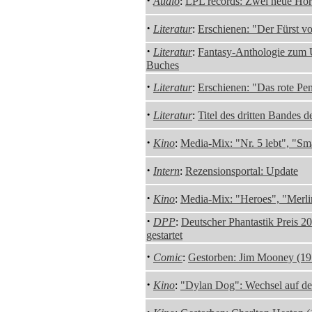
·
Audio
:
LPL records: Zwei neue Hör
·
Literatur
:
Erschienen: "Der Fürst v
·
Literatur
:
Fantasy-Anthologie zum
Buches
·
Literatur
:
Erschienen: "Das rote Pe
·
Literatur
:
Titel des dritten Bandes d
·
Kino
:
Media-Mix: "Nr. 5 lebt", "Sm
·
Intern
:
Rezensionsportal: Update
·
Kino
:
Media-Mix: "Heroes", "Merli
·
DPP
:
Deutscher Phantastik Preis 
gestartet
·
Comic
:
Gestorben: Jim Mooney (1
·
Kino
:
"Dylan Dog": Wechsel auf de