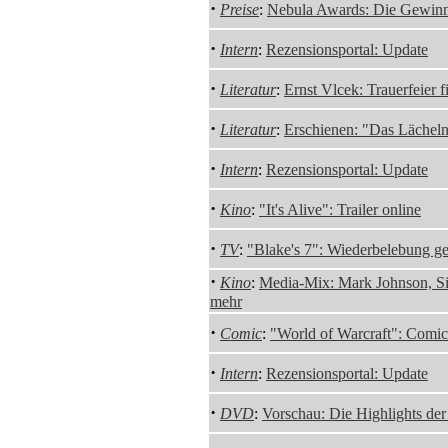
·
Preise
:
Nebula Awards: Die Gewin
·
Intern
:
Rezensionsportal: Update
·
Literatur
:
Ernst Vlcek: Trauerfeier f
·
Literatur
:
Erschienen: "Das Lächeln
·
Intern
:
Rezensionsportal: Update
·
Kino
:
"It's Alive": Trailer online
·
TV
:
"Blake's 7": Wiederbelebung ge
·
Kino
:
Media-Mix: Mark Johnson, S
mehr
·
Comic
:
"World of Warcraft": Comic
·
Intern
:
Rezensionsportal: Update
·
DVD
:
Vorschau: Die Highlights de