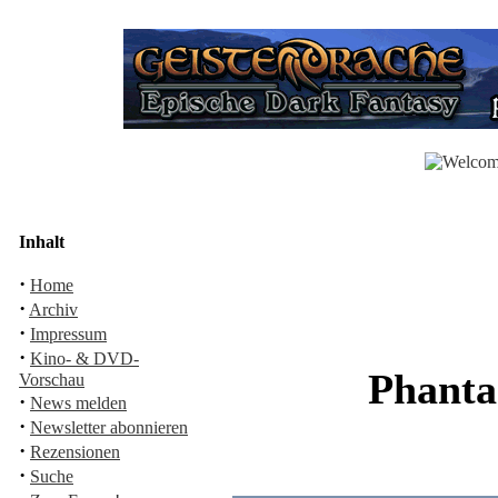
Inhalt
·
Home
·
Archiv
·
Impressum
·
Kino- & DVD-
Phanta
Vorschau
·
News melden
·
Newsletter abonnieren
·
Rezensionen
·
Suche