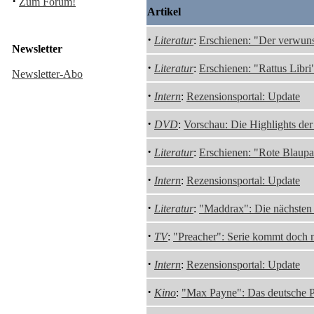
·
Zum Forum!
Artikel
·
Literatur
:
Erschienen: "Der verwun
Newsletter
·
Literatur
:
Erschienen: "Rattus Libr
Newsletter-Abo
·
Intern
:
Rezensionsportal: Update
·
DVD
:
Vorschau: Die Highlights de
·
Literatur
:
Erschienen: "Rote Blaup
·
Intern
:
Rezensionsportal: Update
·
Literatur
:
"Maddrax": Die nächsten 
·
TV
:
"Preacher": Serie kommt doch n
·
Intern
:
Rezensionsportal: Update
·
Kino
:
"Max Payne": Das deutsche P