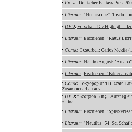
·
Preise
:
Deutscher Fantasy Preis 200
·
Literatur
:
"Necroscope": Taschenb
·
DVD
:
Vorschau: Die Highlights de
·
Literatur
:
Erschienen: "Rattus Libr
·
Comic
:
Gestorben: Carlos Meglia (
·
Literatur
:
Neu im August: "Arcana"
·
Literatur
:
Erschienen: "Bilder aus d
·
Comic
:
Tokyopop und Blizzard Ent
Zusammenarbeit aus
·
DVD
:
"Scorpion King - Aufstieg ein
online
·
Literatur
:
Erschienen: "SpielxPress
·
Literatur
:
"Nautilus" 54: Sei Schaf 