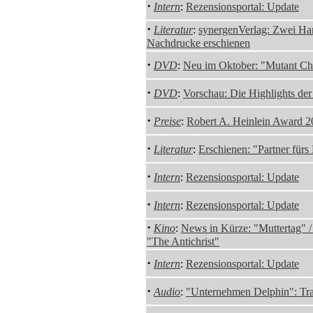
·
Intern
:
Rezensionsportal: Update
·
Literatur
:
synergenVerlag: Zwei Ha
Nachdrucke erschienen
·
DVD
:
Neu im Oktober: "Mutant Ch
·
DVD
:
Vorschau: Die Highlights de
·
Preise
:
Robert A. Heinlein Award 
·
Literatur
:
Erschienen: "Partner fürs
·
Intern
:
Rezensionsportal: Update
·
Intern
:
Rezensionsportal: Update
·
Kino
:
News in Kürze: "Muttertag" /
"The Antichrist"
·
Intern
:
Rezensionsportal: Update
·
Audio
:
"Unternehmen Delphin": Trai