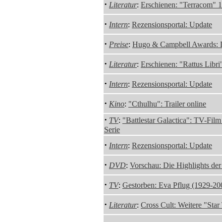
·
Literatur
:
Erschienen: "Terracom" 
·
Intern
:
Rezensionsportal: Update
·
Preise
:
Hugo & Campbell Awards: 
·
Literatur
:
Erschienen: "Rattus Libr
·
Intern
:
Rezensionsportal: Update
·
Kino
:
"Cthulhu": Trailer online
·
TV
:
"Battlestar Galactica": TV-Fil
Serie
·
Intern
:
Rezensionsportal: Update
·
DVD
:
Vorschau: Die Highlights de
·
TV
:
Gestorben: Eva Pflug (1929-20
·
Literatur
:
Cross Cult: Weitere "Sta