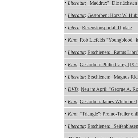
·
Literatur
:
"Maddrax": Die nächsten 
·
Literatur
:
Gestorben: Horst W. Hüb
·
Intern
:
Rezensionsportal: Update
·
Kino
:
Rob Liefelds "Youngblood" 
·
Literatur
:
Erschienen: "Rattus Libr
·
Kino
:
Gestorben: Philip Carey (192
·
Literatur
:
Erschienen: "Magnus Rid
·
DVD
:
Neu im April: "George A. Ro
·
Kino
:
Gestorben: James Whitmore 
·
Kino
:
"Triangle": Promo-Trailer onl
·
Literatur
:
Erschienen: "Seifenblas