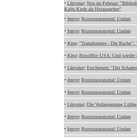
·
Literatur
:
Neu im Februar: "Bibliot
Kalju Kirde als Herausgeber"
·
Intern
:
Rezensionsportal: Update
·
Intern
:
Rezensionsportal: Update
·
Kino
:
"Transformers - Die Rache": T
·
Kino
:
Boxoffice USA: Und wieder is
·
Literatur
:
Erschienen: "Der Schatte
·
Intern
:
Rezensionsportal: Update
·
Intern
:
Rezensionsportal: Update
·
Literatur
:
Die Verlagsgruppe Lübbe
·
Intern
:
Rezensionsportal: Update
·
Intern
:
Rezensionsportal: Update