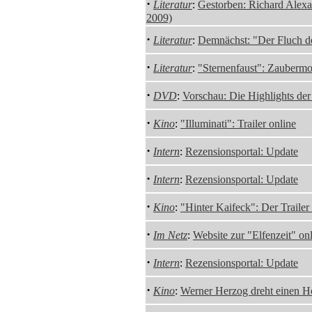
·
Literatur
:
Gestorben: Richard Alexa
2009)
·
Literatur
:
Demnächst: "Der Fluch d
·
Literatur
:
"Sternenfaust": Zaubermond
·
DVD
:
Vorschau: Die Highlights de
·
Kino
:
"Illuminati": Trailer online
·
Intern
:
Rezensionsportal: Update
·
Intern
:
Rezensionsportal: Update
·
Kino
:
"Hinter Kaifeck": Der Trailer
·
Im Netz
:
Website zur "Elfenzeit" on
·
Intern
:
Rezensionsportal: Update
·
Kino
:
Werner Herzog dreht einen Ho