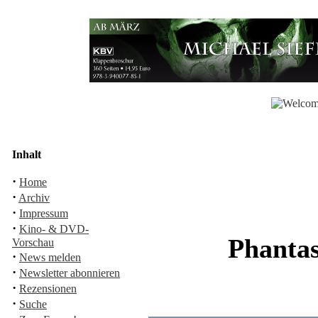
Inhalt
·
Home
·
Archiv
·
Impressum
·
Kino- & DVD-
Phantas
Vorschau
·
News melden
·
Newsletter abonnieren
·
Rezensionen
·
Suche