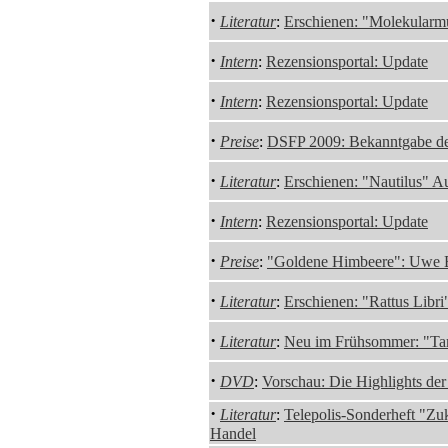
·
Literatur
:
Erschienen: "Molekularm
·
Intern
:
Rezensionsportal: Update
·
Intern
:
Rezensionsportal: Update
·
Preise
:
DSFP 2009: Bekanntgabe d
·
Literatur
:
Erschienen: "Nautilus" A
·
Intern
:
Rezensionsportal: Update
·
Preise
:
"Goldene Himbeere": Uwe B
·
Literatur
:
Erschienen: "Rattus Libr
·
Literatur
:
Neu im Frühsommer: "Ta
·
DVD
:
Vorschau: Die Highlights de
·
Literatur
:
Telepolis-Sonderheft "Zu
Handel