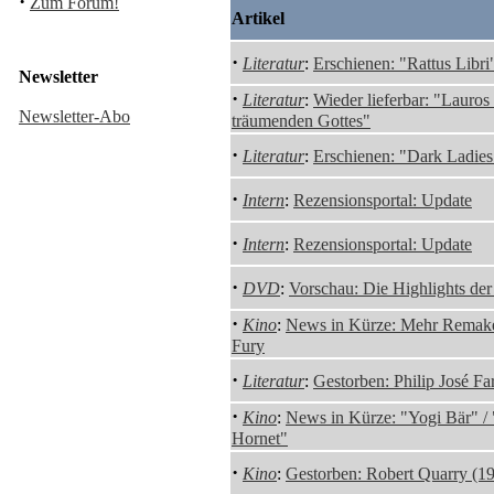
·
Zum Forum!
Artikel
·
Literatur
:
Erschienen: "Rattus Libr
Newsletter
·
Literatur
:
Wieder lieferbar: "Lauros
Newsletter-Abo
träumenden Gottes"
·
Literatur
:
Erschienen: "Dark Ladies"
·
Intern
:
Rezensionsportal: Update
·
Intern
:
Rezensionsportal: Update
·
DVD
:
Vorschau: Die Highlights de
·
Kino
:
News in Kürze: Mehr Remakes
Fury
·
Literatur
:
Gestorben: Philip José F
·
Kino
:
News in Kürze: "Yogi Bär" /
Hornet"
·
Kino
:
Gestorben: Robert Quarry (1