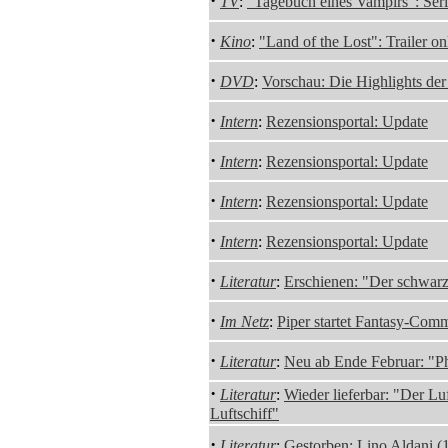
·
TV
:
"Tagebuch eines Vampirs": Ser
·
Kino
:
"Land of the Lost": Trailer on
·
DVD
:
Vorschau: Die Highlights de
·
Intern
:
Rezensionsportal: Update
·
Intern
:
Rezensionsportal: Update
·
Intern
:
Rezensionsportal: Update
·
Intern
:
Rezensionsportal: Update
·
Literatur
:
Erschienen: "Der schwar
·
Im Netz
:
Piper startet Fantasy-Com
·
Literatur
:
Neu ab Ende Februar: "P
·
Literatur
:
Wieder lieferbar: "Der Luf
Luftschiff"
·
Literatur
:
Gestorben: Lino Aldani (