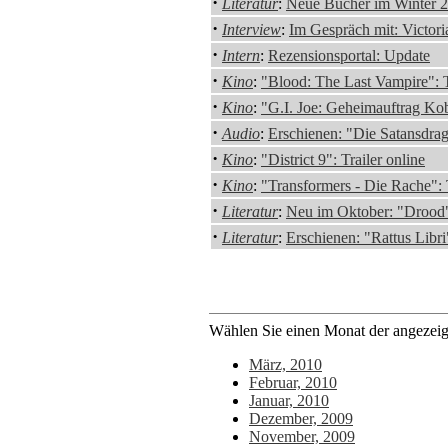
·
Literatur
:
Neue Bücher im Winter 2
·
Interview
:
Im Gespräch mit: Victori
·
Intern
:
Rezensionsportal: Update
·
Kino
:
"Blood: The Last Vampire": T
·
Kino
:
"G.I. Joe: Geheimauftrag Kobr
·
Audio
:
Erschienen: "Die Satansdra
·
Kino
:
"District 9": Trailer online
·
Kino
:
"Transformers - Die Rache": T
·
Literatur
:
Neu im Oktober: "Drood
·
Literatur
:
Erschienen: "Rattus Libr
Wählen Sie einen Monat der angezeigt
März, 2010
Februar, 2010
Januar, 2010
Dezember, 2009
November, 2009