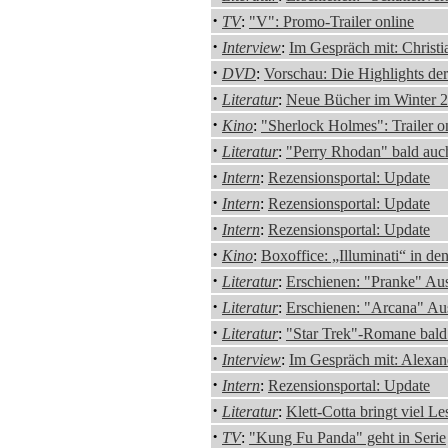
·
TV
:
"V": Promo-Trailer online
·
Interview
:
Im Gespräch mit: Christi
·
DVD
:
Vorschau: Die Highlights d
·
Literatur
:
Neue Bücher im Winter 2
·
Kino
:
"Sherlock Holmes": Trailer o
·
Literatur
:
"Perry Rhodan" bald auc
·
Intern
:
Rezensionsportal: Update
·
Intern
:
Rezensionsportal: Update
·
Intern
:
Rezensionsportal: Update
·
Kino
:
Boxoffice: „Illuminati“ in de
·
Literatur
:
Erschienen: "Pranke" Au
·
Literatur
:
Erschienen: "Arcana" Au
·
Literatur
:
"Star Trek"-Romane bald
·
Interview
:
Im Gespräch mit: Alexa
·
Intern
:
Rezensionsportal: Update
·
Literatur
:
Klett-Cotta bringt viel L
·
TV
:
"Kung Fu Panda" geht in Serie