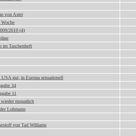
an von Aster
er Woche
009/2010 (4)
nline
h im Taschenheft
n USA gut, in Europa sensationell
sgabe 34
sgabe 11
 wieder monatlich
nder Lohmann
esestoff von Tad Williams