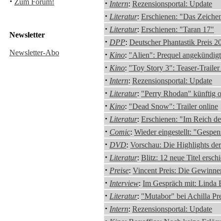
·
Zum Forum!
·
Intern
:
Rezensionsportal: Update
·
Literatur
:
Erschienen: "Das Zeiche
·
Literatur
:
Erschienen: "Taran 17"
Newsletter
·
DPP
:
Deutscher Phantastik Preis 2
Newsletter-Abo
·
Kino
:
"Alien": Prequel angekündigt
·
Kino
:
"Toy Story 3": Teaser-Trailer
·
Intern
:
Rezensionsportal: Update
·
Literatur
:
"Perry Rhodan" künftig 
·
Kino
:
"Dead Snow": Trailer online
·
Literatur
:
Erschienen: "Im Reich d
·
Comic
:
Wieder eingestellt: "Gespe
·
DVD
:
Vorschau: Die Highlights d
·
Literatur
:
Blitz: 12 neue Titel ersch
·
Preise
:
Vincent Preis: Die Gewinne
·
Interview
:
Im Gespräch mit: Linda 
·
Literatur
:
"Mutabor" bei Achilla Pr
·
Intern
:
Rezensionsportal: Update