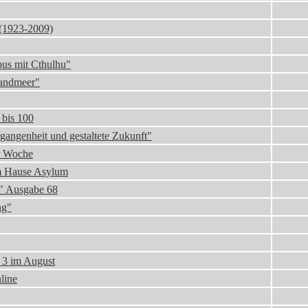
 (1923-2009)
us mit Cthulhu"
Sandmeer"
 bis 100
gangenheit und gestaltete Zukunft"
er Woche
em Hause Asylum
i" Ausgabe 68
ng"
l 3 im August
line