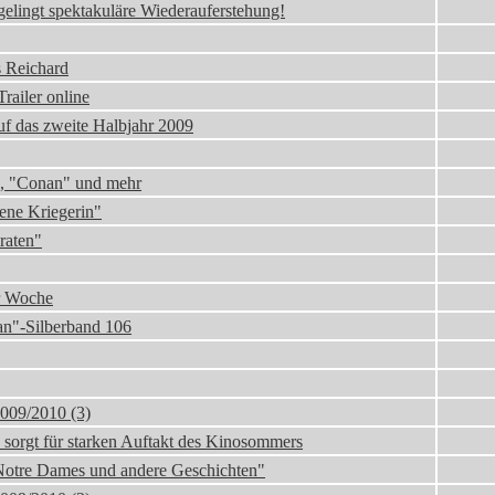
elingt spektakuläre Wiederauferstehung!
 Reichard
railer online
f das zweite Halbjahr 2009
", "Conan" und mehr
ene Kriegerin"
raten"
er Woche
an"-Silberband 106
009/2010 (3)
sorgt für starken Auftakt des Kinosommers
Notre Dames und andere Geschichten"