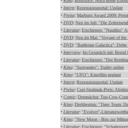
·
Kino
:
Boxoffice: Noch keine Erlös
·
Intern
:
Rezensionsportal: Update
·
Preise
:
Marburg Award 2009: Preistr
·
DVD
:
Neu im Juli: "Die Zeitreisen
·
Literatur
:
Erschienen: "Nautilus" 
·
DVD
:
Neu im Mai: "Voyage of the
·
DVD
:
"Battlestar Galactica": Drit
·
Interview
:
Im Gespräch mit: Bernd 
·
Literatur
:
Erschienen: "Der Rembu
·
Kino
:
"Surrogates": Trailer online
·
Kino
:
"UFO": Kinofilm geplant
·
Intern
:
Rezensionsportal: Update
·
Preise
:
Curt-Siodmak-Preis: Abstim
·
Comic
:
Demnächst: Top-Cow-Comic
·
Kino
:
Drehbeginn: "Tiger Team: D
·
Literatur
:
"Evolver"-Literaturwett
·
Kino
:
"New Moon - Biss zur Mittag
·
Literatur
:
Erschienen: "Schattenve