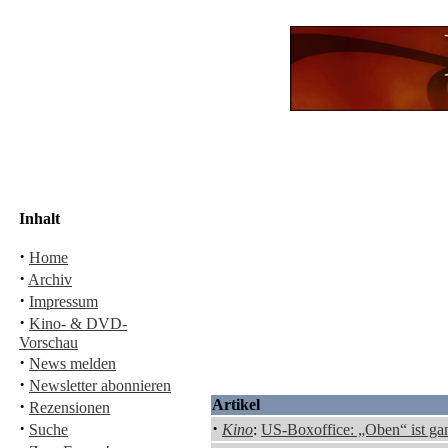
Inhalt
·
Home
·
Archiv
·
Impressum
·
Kino- & DVD-
Vorschau
·
News melden
·
Newsletter abonnieren
·
Artikel
Rezensionen
·
·
Suche
Kino
:
US-Boxoffice: „Oben“ ist ga