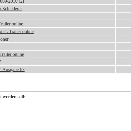
009/2010 (2)
a Schlederer
railer online
a": Trailer online
goner"
railer online
"
i" Ausgabe 67
 werden soll: