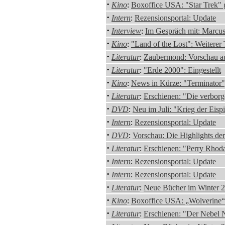
·
Kino
:
Boxoffice USA: "Star Trek" g
·
Intern
:
Rezensionsportal: Update
·
Interview
:
Im Gespräch mit: Marcus
·
Kino
:
"Land of the Lost": Weiterer T
·
Literatur
:
Zaubermond: Vorschau au
·
Literatur
:
"Erde 2000": Eingestellt
·
Kino
:
News in Kürze: "Terminator
·
Literatur
:
Erschienen: "Die verborg
·
DVD
:
Neu im Juli: "Krieg der Eispi
·
Intern
:
Rezensionsportal: Update
·
DVD
:
Vorschau: Die Highlights d
·
Literatur
:
Erschienen: "Perry Rhod
·
Intern
:
Rezensionsportal: Update
·
Intern
:
Rezensionsportal: Update
·
Literatur
:
Neue Bücher im Winter 2
·
Kino
:
Boxoffice USA: „Wolverine“ 
·
Literatur
:
Erschienen: "Der Nebel 