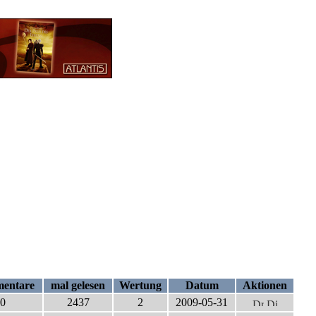
entare
mal gelesen
Wertung
Datum
Aktionen
0
2437
2
2009-05-31