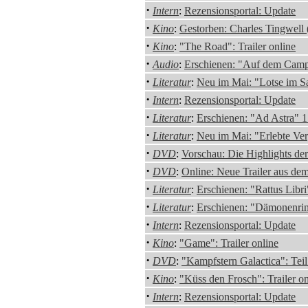
·
Intern
:
Rezensionsportal: Update
·
Kino
:
Gestorben: Charles Tingwell
·
Kino
:
"The Road": Trailer online
·
Audio
:
Erschienen: "Auf dem Camp
·
Literatur
:
Neu im Mai: "Lotse im 
·
Intern
:
Rezensionsportal: Update
·
Literatur
:
Erschienen: "Ad Astra" 1
·
Literatur
:
Neu im Mai: "Erlebte Ver
·
DVD
:
Vorschau: Die Highlights d
·
DVD
:
Online: Neue Trailer aus d
·
Literatur
:
Erschienen: "Rattus Libr
·
Literatur
:
Erschienen: "Dämonenri
·
Intern
:
Rezensionsportal: Update
·
Kino
:
"Game": Trailer online
·
DVD
:
"Kampfstern Galactica": Tei
·
Kino
:
"Küss den Frosch": Trailer on
·
Intern
:
Rezensionsportal: Update