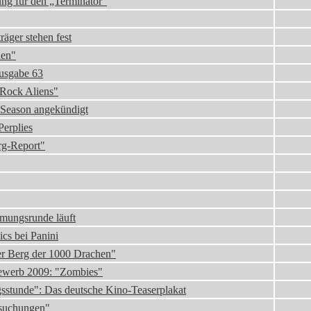
ung für den „Terminator“
äger stehen fest
den"
Ausgabe 63
 Rock Aliens"
te Season angekündigt
Perplies
rg-Report"
mungsrunde läuft
s bei Panini
er Berg der 1000 Drachen"
bewerb 2009: "Zombies"
sstunde": Das deutsche Kino-Teaserplakat
rsuchungen"