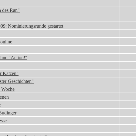
n des Ran"
009: Nominierungsrunde gestartet
 online
ohne "Action!"
er Katzen"
nster-Geschichten"
er Woche
ienen
r
Budinger
esse