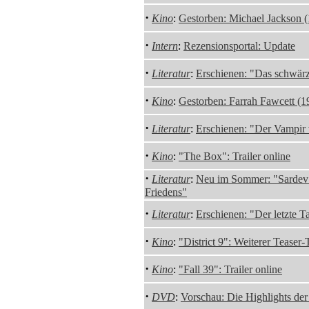
·
Kino
:
Gestorben: Michael Jackson 
·
Intern
:
Rezensionsportal: Update
·
Literatur
:
Erschienen: "Das schwär
·
Kino
:
Gestorben: Farrah Fawcett (
·
Literatur
:
Erschienen: "Der Vampi
·
Kino
:
"The Box": Trailer online
·
Literatur
:
Neu im Sommer: "Sardev 
Friedens"
·
Literatur
:
Erschienen: "Der letzte 
·
Kino
:
"District 9": Weiterer Teaser-T
·
Kino
:
"Fall 39": Trailer online
·
DVD
:
Vorschau: Die Highlights de