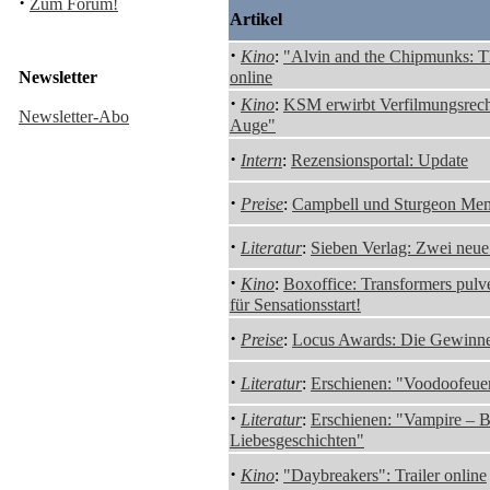
·
Zum Forum!
Artikel
·
Kino
:
"Alvin and the Chipmunks: Th
Newsletter
online
·
Kino
:
KSM erwirbt Verfilmungsrec
Newsletter-Abo
Auge"
·
Intern
:
Rezensionsportal: Update
·
Preise
:
Campbell und Sturgeon Mem
·
Literatur
:
Sieben Verlag: Zwei neue 
·
Kino
:
Boxoffice: Transformers pulv
für Sensationsstart!
·
Preise
:
Locus Awards: Die Gewinn
·
Literatur
:
Erschienen: "Voodoofeue
·
Literatur
:
Erschienen: "Vampire – B
Liebesgeschichten"
·
Kino
:
"Daybreakers": Trailer online