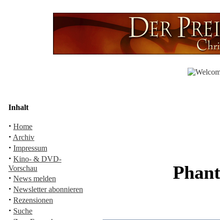
Inhalt
·
Home
·
Archiv
·
Impressum
·
Kino- & DVD-
Phant
Vorschau
·
News melden
·
Newsletter abonnieren
·
Rezensionen
·
Suche