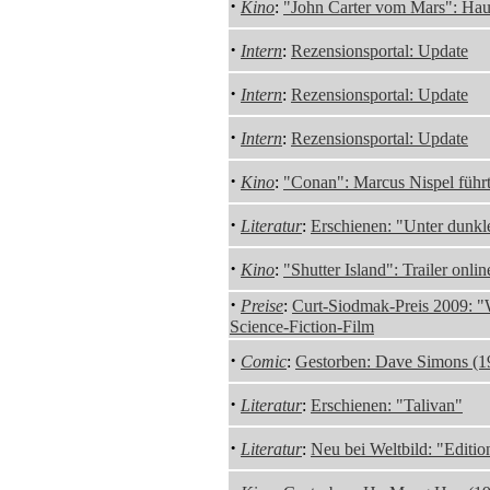
·
Kino
:
"John Carter vom Mars": Haup
·
Intern
:
Rezensionsportal: Update
·
Intern
:
Rezensionsportal: Update
·
Intern
:
Rezensionsportal: Update
·
Kino
:
"Conan": Marcus Nispel führ
·
Literatur
:
Erschienen: "Unter dunk
·
Kino
:
"Shutter Island": Trailer onlin
·
Preise
:
Curt-Siodmak-Preis 2009: "W
Science-Fiction-Film
·
Comic
:
Gestorben: Dave Simons (1
·
Literatur
:
Erschienen: "Talivan"
·
Literatur
:
Neu bei Weltbild: "Editio