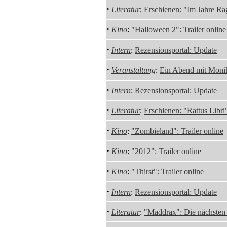
·
Literatur
:
Erschienen: "Im Jahre R
·
Kino
:
"Halloween 2": Trailer online
·
Intern
:
Rezensionsportal: Update
·
Veranstaltung
:
Ein Abend mit Monik
·
Intern
:
Rezensionsportal: Update
·
Literatur
:
Erschienen: "Rattus Libr
·
Kino
:
"Zombieland": Trailer online
·
Kino
:
"2012": Trailer online
·
Kino
:
"Thirst": Trailer online
·
Intern
:
Rezensionsportal: Update
·
Literatur
:
"Maddrax": Die nächsten 