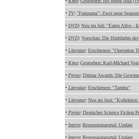
·
Kino
:
Gestorben: Ho Meng Hua (1
·
TV
:
"Futurama": Zwei neue Season
·
DVD
:
Neu im Juli: "Eaten Alive - 
·
DVD
:
Vorschau: Die Highlights de
·
Literatur
:
Erschienen: "Operation Ti
·
Kino
:
Gestorben: Karl-Michael Vog
·
Preise
:
Ditmar Awards: Die Gewinn
·
Literatur
:
Erschienen: "Tambu"
·
Literatur
:
Neu im Juni: "Kollektion
·
Preise
:
Deutscher Science Fiction P
·
Intern
:
Rezensionsportal: Update
·
Intern
:
Rezensionsportal: Update