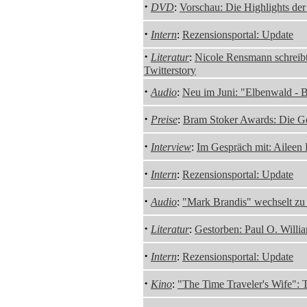
·
DVD
:
Vorschau: Die Highlights de
·
Intern
:
Rezensionsportal: Update
·
Literatur
:
Nicole Rensmann schreibt
Twitterstory
·
Audio
:
Neu im Juni: "Elbenwald - Bl
·
Preise
:
Bram Stoker Awards: Die G
·
Interview
:
Im Gespräch mit: Aileen 
·
Intern
:
Rezensionsportal: Update
·
Audio
:
"Mark Brandis" wechselt zu
·
Literatur
:
Gestorben: Paul O. Willi
·
Intern
:
Rezensionsportal: Update
·
Kino
:
"The Time Traveler's Wife": T