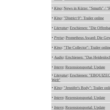
·
Kino
:
News in Kürze: "Smurfs" / "
·
Kino
:
"District 9": Trailer online
·
Literatur
:
Erschienen: "Die Offenba
·
Preise
:
Prometheus Award: Die Ge
·
Kino
:
"The Collector": Trailer onlin
·
Audio
:
Erschienen: "Das Heidenloc
·
Intern
:
Rezensionsportal: Update
·
Literatur
:
Erschienen: "EBQUIZEON 
Welt"
·
Kino
:
"Jennifer's Body": Trailer onl
·
Intern
:
Rezensionsportal: Update
·
Intern
:
Rezensionsportal: Update