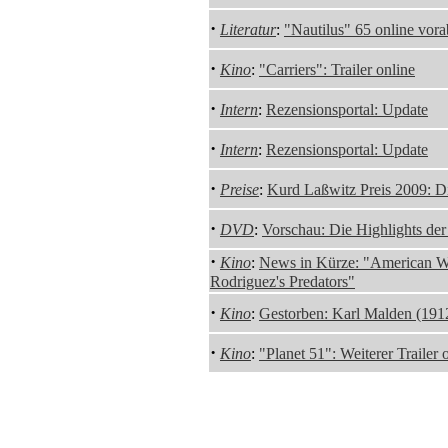
·
Literatur
:
"Nautilus" 65 online vora
·
Kino
:
"Carriers": Trailer online
·
Intern
:
Rezensionsportal: Update
·
Intern
:
Rezensionsportal: Update
·
Preise
:
Kurd Laßwitz Preis 2009: 
·
DVD
:
Vorschau: Die Highlights de
·
Kino
:
News in Kürze: "American We
Rodriguez's Predators"
·
Kino
:
Gestorben: Karl Malden (191
·
Kino
:
"Planet 51": Weiterer Trailer 