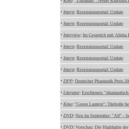
·
Kino
:
"Ultraman": Neuer Kinofilm 
·
Intern
:
Rezensionsportal: Update
·
Intern
:
Rezensionsportal: Update
·
Interview
:
Im Gespräch mit: Alisha
·
Intern
:
Rezensionsportal: Update
·
Intern
:
Rezensionsportal: Update
·
Intern
:
Rezensionsportal: Update
·
DPP
:
Deutscher Phantastik Preis 20
·
Literatur
:
Erschienen: "phantastisc
·
Kino
:
"Green Lantern": Titelrolle be
·
DVD
:
Neu im September: "Alf" - 
·
DVD
:
Vorschau: Die Highlights de