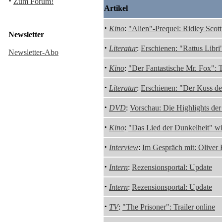
·
Zum Forum!
Artikel
·
Kino
:
"Alien"-Prequel: Ridley Scott
Newsletter
·
Literatur
:
Erschienen: "Rattus Libr
Newsletter-Abo
·
Kino
:
"Der Fantastische Mr. Fox": T
·
Literatur
:
Erschienen: "Der Kuss d
·
DVD
:
Vorschau: Die Highlights de
·
Kino
:
"Das Lied der Dunkelheit" wi
·
Interview
:
Im Gespräch mit: Oliver
·
Intern
:
Rezensionsportal: Update
·
Intern
:
Rezensionsportal: Update
·
TV
:
"The Prisoner": Trailer online