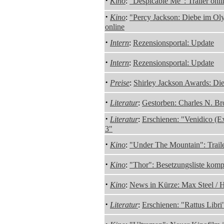
·
Kino
:
"Despicable Me": Trailer onli
·
Kino
:
"Percy Jackson: Diebe im Oly
online
·
Intern
:
Rezensionsportal: Update
·
Intern
:
Rezensionsportal: Update
·
Preise
:
Shirley Jackson Awards: Di
·
Literatur
:
Gestorben: Charles N. B
·
Literatur
:
Erschienen: "Venidico (Exo
3"
·
Kino
:
"Under The Mountain": Traile
·
Kino
:
"Thor": Besetzungsliste komp
·
Kino
:
News in Kürze: Max Steel / 
·
Literatur
:
Erschienen: "Rattus Libr