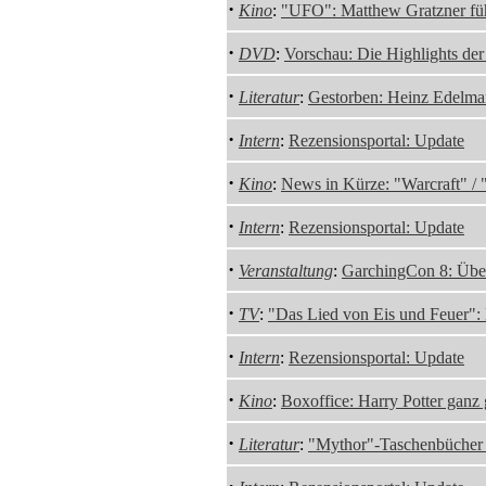
·
Kino
:
"UFO": Matthew Gratzner füh
·
DVD
:
Vorschau: Die Highlights de
·
Literatur
:
Gestorben: Heinz Edelma
·
Intern
:
Rezensionsportal: Update
·
Kino
:
News in Kürze: "Warcraft" /
·
Intern
:
Rezensionsportal: Update
·
Veranstaltung
:
GarchingCon 8: Übe
·
TV
:
"Das Lied von Eis und Feuer": B
·
Intern
:
Rezensionsportal: Update
·
Kino
:
Boxoffice: Harry Potter ganz
·
Literatur
:
"Mythor"-Taschenbücher 