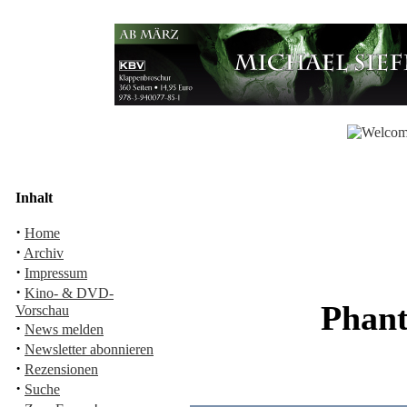
Inhalt
·
Home
·
Archiv
·
Impressum
·
Kino- & DVD-
Phant
Vorschau
·
News melden
·
Newsletter abonnieren
·
Rezensionen
·
Suche