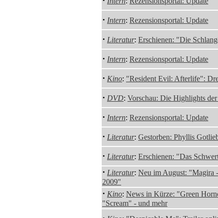
·
Intern
:
Rezensionsportal: Update
·
Intern
:
Rezensionsportal: Update
·
Literatur
:
Erschienen: "Die Schlang
·
Intern
:
Rezensionsportal: Update
·
Kino
:
"Resident Evil: Afterlife": 
·
DVD
:
Vorschau: Die Highlights de
·
Intern
:
Rezensionsportal: Update
·
Literatur
:
Gestorben: Phyllis Gotli
·
Literatur
:
Erschienen: "Das Schwert
·
Literatur
:
Neu im August: "Magira -
2009"
·
Kino
:
News in Kürze: "Green Horne
"Scream" - und mehr