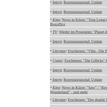
·
Intern
:
Rezensionsportal: Update
·
Intern
:
Rezensionsportal: Update
·
Kino
:
News in Kürze: "Tron Legacy
Boxoffice
·
TV
:
Wieder im Programm: "Planet de
·
Intern
:
Rezensionsportal: Update
·
Literatur
:
Erschienen: "Vilm - Die 
·
Comic
:
Erschienen: "Die Gifticks"
·
Intern
:
Rezensionsportal: Update
·
Intern
:
Rezensionsportal: Update
·
Kino
:
News in Kürze: "Saw" / "Resi
Wonderland" - und mehr
·
Literatur
:
Erschienen: "Der dunkle