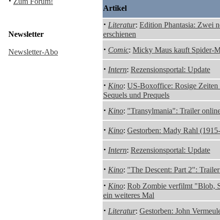
·
Zum Forum!
Artikel
·
Literatur
:
Edition Phantasia: Zwei 
Newsletter
erschienen
·
Comic
:
Micky Maus kauft Spider-
Newsletter-Abo
·
Intern
:
Rezensionsportal: Update
·
Kino
:
US-Boxoffice: Rosige Zeiten 
Sequels und Prequels
·
Kino
:
"Transylmania": Trailer onlin
·
Kino
:
Gestorben: Mady Rahl (1915
·
Intern
:
Rezensionsportal: Update
·
Kino
:
"The Descent: Part 2": Trailer
·
Kino
:
Rob Zombie verfilmt "Blob,
ein weiteres Mal
·
Literatur
:
Gestorben: John Vermeul