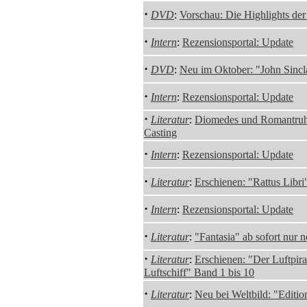
·
DVD
:
Vorschau: Die Highlights de
·
Intern
:
Rezensionsportal: Update
·
DVD
:
Neu im Oktober: "John Sincl
·
Intern
:
Rezensionsportal: Update
·
Literatur
:
Diomedes und Romantruhe
Casting
·
Intern
:
Rezensionsportal: Update
·
Literatur
:
Erschienen: "Rattus Libr
·
Intern
:
Rezensionsportal: Update
·
Literatur
:
"Fantasia" ab sofort nur n
·
Literatur
:
Erschienen: "Der Luftpira
Luftschiff" Band 1 bis 10
·
Literatur
:
Neu bei Weltbild: "Editio