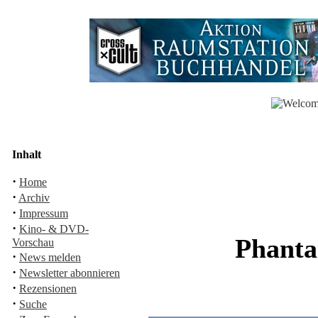
Inhalt
·
Home
·
Archiv
·
Impressum
·
Kino- & DVD-
Phanta
Vorschau
·
News melden
·
Newsletter abonnieren
·
Rezensionen
·
Suche