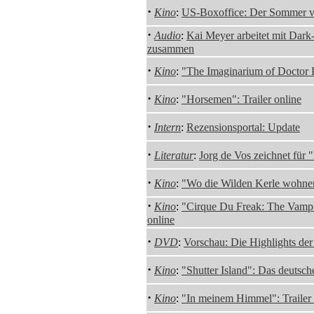
·
Kino
:
US-Boxoffice: Der Sommer 
·
Audio
:
Kai Meyer arbeitet mit Dar
zusammen
·
Kino
:
"The Imaginarium of Doctor P
·
Kino
:
"Horsemen": Trailer online
·
Intern
:
Rezensionsportal: Update
·
Literatur
:
Jorg de Vos zeichnet für
·
Kino
:
"Wo die Wilden Kerle wohnen"
·
Kino
:
"Cirque Du Freak: The Vampire
online
·
DVD
:
Vorschau: Die Highlights de
·
Kino
:
"Shutter Island": Das deutsch
·
Kino
:
"In meinem Himmel": Trailer 