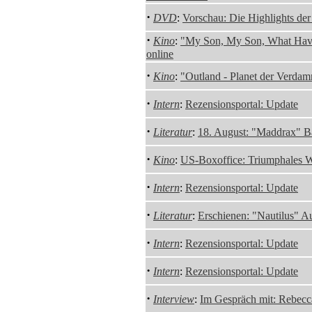
·
DVD
:
Vorschau: Die Highlights de
·
Kino
:
"My Son, My Son, What Have
online
·
Kino
:
"Outland - Planet der Verdam
·
Intern
:
Rezensionsportal: Update
·
Literatur
:
18. August: "Maddrax" 
·
Kino
:
US-Boxoffice: Triumphales 
·
Intern
:
Rezensionsportal: Update
·
Literatur
:
Erschienen: "Nautilus" A
·
Intern
:
Rezensionsportal: Update
·
Intern
:
Rezensionsportal: Update
·
Interview
:
Im Gespräch mit: Rebecc