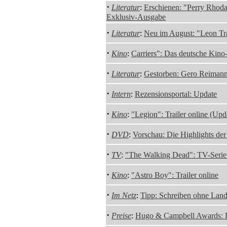
·
Literatur
:
Erschienen: "Perry Rhodan
Exklusiv-Ausgabe
·
Literatur
:
Neu im August: "Leon Tr
·
Kino
:
Carriers": Das deutsche Kino
·
Literatur
:
Gestorben: Gero Reiman
·
Intern
:
Rezensionsportal: Update
·
Kino
:
"Legion": Trailer online (Upd
·
DVD
:
Vorschau: Die Highlights de
·
TV
:
"The Walking Dead": TV-Serie
·
Kino
:
"Astro Boy": Trailer online
·
Im Netz
:
Tipp: Schreiben ohne Land
·
Preise
:
Hugo & Campbell Awards: 