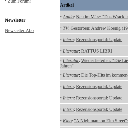
·
Zum Forum!
Artikel
·
Audio
:
Neu im März: "Das Wrack i
Newsletter
·
TV
:
Gestorben: Andrew Koenig (19
Newsletter-Abo
·
Intern
:
Rezensionsportal: Update
·
Literatur
:
RATTUS LIBRI
·
Literatur
:
Wieder lieferbar: "Die Li
Jahren"
·
Literatur
:
Die Top-Hits im kommen
·
Intern
:
Rezensionsportal: Update
·
Intern
:
Rezensionsportal: Update
·
Intern
:
Rezensionsportal: Update
·
Kino
:
"A Nightmare on Elm Street": 