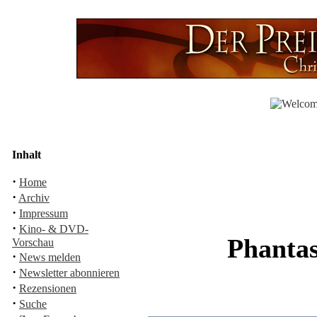
Inhalt
·
Home
·
Archiv
·
Impressum
·
Kino- & DVD-
Phantas
Vorschau
·
News melden
·
Newsletter abonnieren
·
Rezensionen
·
Suche