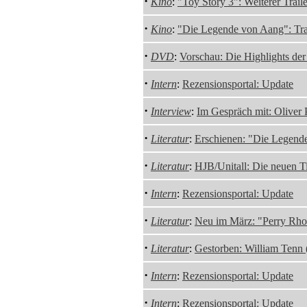
·
Kino
:
"Toy Story 3": Weiterer Traile
·
Kino
:
"Die Legende von Aang": Trai
·
DVD
:
Vorschau: Die Highlights de
·
Intern
:
Rezensionsportal: Update
·
Interview
:
Im Gespräch mit: Oliver 
·
Literatur
:
Erschienen: "Die Legend
·
Literatur
:
HJB/Unitall: Die neuen T
·
Intern
:
Rezensionsportal: Update
·
Literatur
:
Neu im März: "Perry Rho
·
Literatur
:
Gestorben: William Tenn
·
Intern
:
Rezensionsportal: Update
·
Intern
:
Rezensionsportal: Update