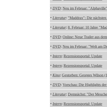
·
DVD
:
Neu im Februar: "Alphaville
·
Literatur
:
"Maddrax": Die nächsten 
·
Literatur
:
8. Februar: 10 Jahre "Ma
·
DVD
:
Online: Neue Trailer aus d
·
DVD
:
Neu im Februar: "Welt am D
·
Intern
:
Rezensionsportal: Update
·
Intern
:
Rezensionsportal: Update
·
Kino
:
Gestorben: Georges Wilson (
·
DVD
:
Vorschau: Die Highlights de
·
Literatur
:
Demnächst: "Der Meuche
·
Intern
:
Rezensionsportal: Update