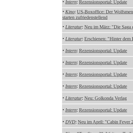
·
Intern
:
Rezensionsportal: Update
·
Kino
:
US-Boxoffice: Der Wolfsmen
starten zufriedenstellend
·
Literatur
:
Neu im März: "Die Saga 
·
Literatur
:
Erschienen: "Hinter dem 
·
Intern
:
Rezensionsportal: Update
·
Intern
:
Rezensionsportal: Update
·
Intern
:
Rezensionsportal: Update
·
Intern
:
Rezensionsportal: Update
·
Literatur
:
Neu: Golkonda Verlag
·
Intern
:
Rezensionsportal: Update
·
DVD
:
Neu im April: "Cabin Fever 