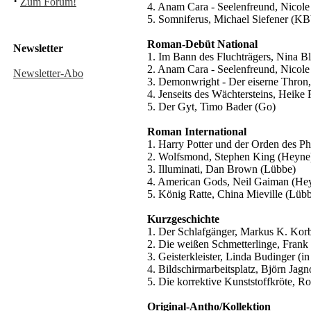
·
Zum Forum!
4. Anam Cara - Seelenfreund, Nicole
5. Somniferus, Michael Siefener (K
Roman-Debüt National
Newsletter
1. Im Bann des Fluchträgers, Nina B
2. Anam Cara - Seelenfreund, Nicole
Newsletter-Abo
3. Demonwright - Der eiserne Thron
4. Jenseits des Wächtersteins, Heike 
5. Der Gyt, Timo Bader (Go)
Roman International
1. Harry Potter und der Orden des Ph
2. Wolfsmond, Stephen King (Heyne
3. Illuminati, Dan Brown (Lübbe)
4. American Gods, Neil Gaiman (He
5. König Ratte, China Mieville (Lüb
Kurzgeschichte
1. Der Schlafgänger, Markus K. Korb
2. Die weißen Schmetterlinge, Frank
3. Geisterkleister, Linda Budinger (
4. Bildschirmarbeitsplatz, Björn Jag
5. Die korrektive Kunststoffkröte, R
Original-Antho/Kollektion