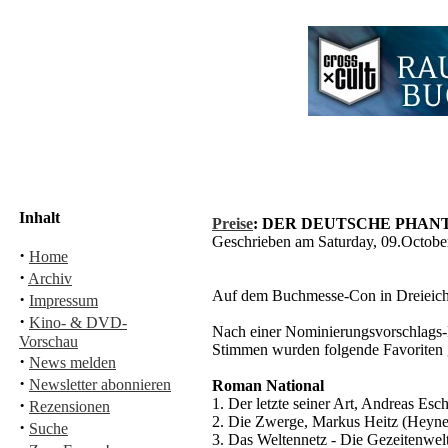
Inhalt
Preise
: DER DEUTSCHE PHANT
Geschrieben am Saturday, 09.Octob
·
Home
·
Archiv
Auf dem Buchmesse-Con in Dreieich b
·
Impressum
·
Kino- & DVD-
Nach einer Nominierungsvorschlags-
Vorschau
Stimmen wurden folgende Favoriten 
·
News melden
·
Newsletter abonnieren
Roman National
·
1. Der letzte seiner Art, Andreas Es
Rezensionen
2. Die Zwerge, Markus Heitz (Heyne
·
Suche
3. Das Weltennetz - Die Gezeitenwel