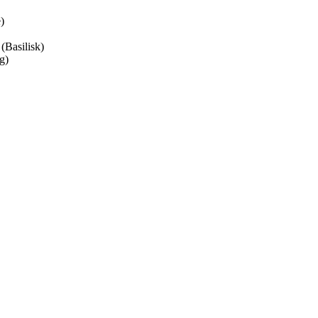
)
(Basilisk)
g)