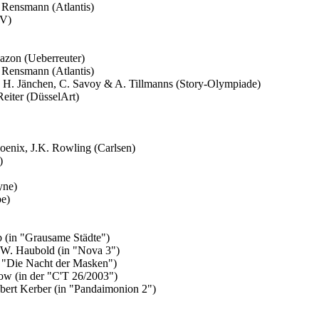
 Rensmann (Atlantis)
BV)
lazon (Ueberreuter)
 Rensmann (Atlantis)
, H. Jänchen, C. Savoy & A. Tillmanns (Story-Olympiade)
Reiter (DüsselArt)
oenix, J.K. Rowling (Carlsen)
)
yne)
be)
 (in "Grausame Städte")
 W. Haubold (in "Nova 3")
in "Die Nacht der Masken")
now (in der "C'T 26/2003")
obert Kerber (in "Pandaimonion 2")