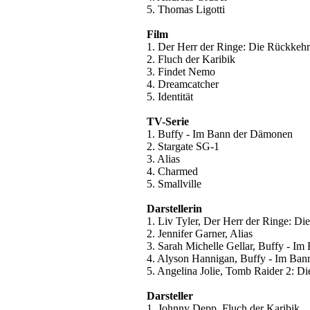
5. Thomas Ligotti
Film
1. Der Herr der Ringe: Die Rückkeh
2. Fluch der Karibik
3. Findet Nemo
4. Dreamcatcher
5. Identität
TV-Serie
1. Buffy - Im Bann der Dämonen
2. Stargate SG-1
3. Alias
4. Charmed
5. Smallville
Darstellerin
1. Liv Tyler, Der Herr der Ringe: D
2. Jennifer Garner, Alias
3. Sarah Michelle Gellar, Buffy - I
4. Alyson Hannigan, Buffy - Im Ba
5. Angelina Jolie, Tomb Raider 2: D
Darsteller
1. Johnny Depp, Fluch der Karibik