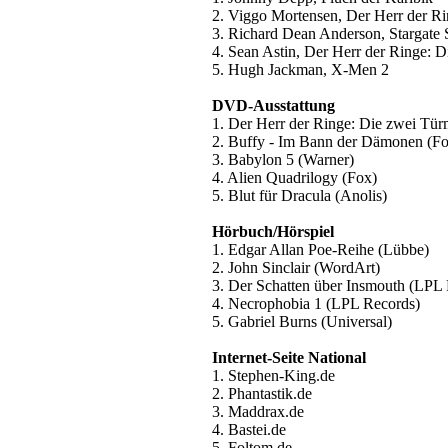
2. Viggo Mortensen, Der Herr der R
3. Richard Dean Anderson, Stargate
4. Sean Astin, Der Herr der Ringe: 
5. Hugh Jackman, X-Men 2
DVD-Ausstattung
1. Der Herr der Ringe: Die zwei Tür
2. Buffy - Im Bann der Dämonen (F
3. Babylon 5 (Warner)
4. Alien Quadrilogy (Fox)
5. Blut für Dracula (Anolis)
Hörbuch/Hörspiel
1. Edgar Allan Poe-Reihe (Lübbe)
2. John Sinclair (WordArt)
3. Der Schatten über Insmouth (LPL
4. Necrophobia 1 (LPL Records)
5. Gabriel Burns (Universal)
Internet-Seite National
1. Stephen-King.de
2. Phantastik.de
3. Maddrax.de
4. Bastei.de
5. Foltom.de