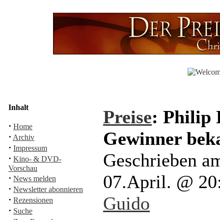
Inhalt
Preise
: Philip
·
Home
Gewinner bek
·
Archiv
·
Impressum
Geschrieben am
·
Kino- & DVD-
Vorschau
07.April. @ 2
·
News melden
·
Newsletter abonnieren
Guido
·
Rezensionen
·
Suche