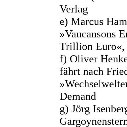
Verlag
e) Marcus Ham
»Vaucansons En
Trillion Euro«
f) Oliver Henk
fährt nach Frie
»Wechselwelte
Demand
g) Jörg Isenbe
Gargoynenstern