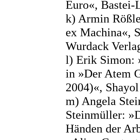
Euro«, Bastei-
k) Armin Rößle
ex Machina«, S
Wurdack Verla
l) Erik Simon: 
in »Der Atem G
2004)«, Shayol
m) Angela Stei
Steinmüller: »D
Händen der Arb