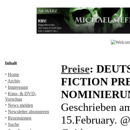
Inhalt
Preise
: DEUT
·
Home
FICTION PRE
·
Archiv
·
Impressum
NOMINIERU
·
Kino- & DVD-
Vorschau
Geschrieben a
·
News melden
·
Newsletter abonnieren
15.February. 
·
Rezensionen
·
Suche