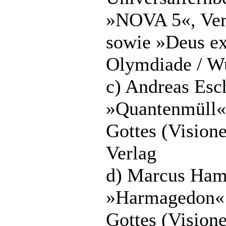
»NOVA 5«, Ve
sowie »Deus ex
Olymdiade / W
c) Andreas Esc
»Quantenmüll«
Gottes (Vision
Verlag
d) Marcus Ham
»Harmagedon« 
Gottes (Vision