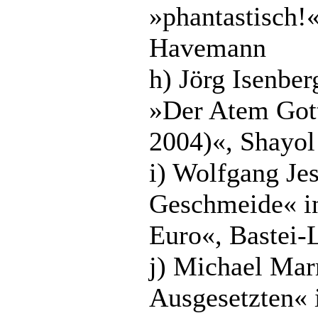
»phantastisch!
Havemann
h) Jörg Isenbe
»Der Atem Gott
2004)«, Shayol
i) Wolfgang Je
Geschmeide« in
Euro«, Bastei-
j) Michael Mar
Ausgesetzten« i