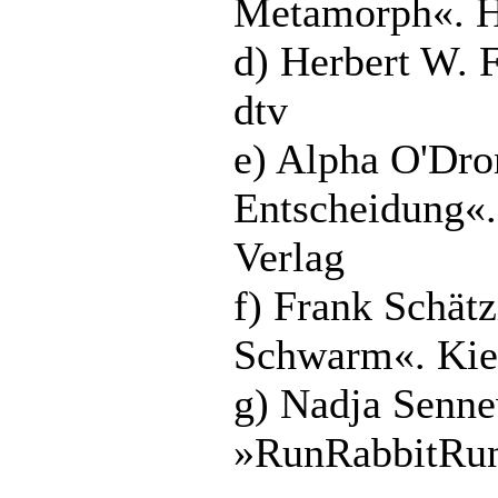
Metamorph«. H
d) Herbert W. 
dtv
e) Alpha O'Dr
Entscheidung«.
Verlag
f) Frank Schät
Schwarm«. Kie
g) Nadja Senne
»RunRabbitRun